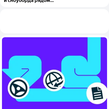
и сноуборда рядом...