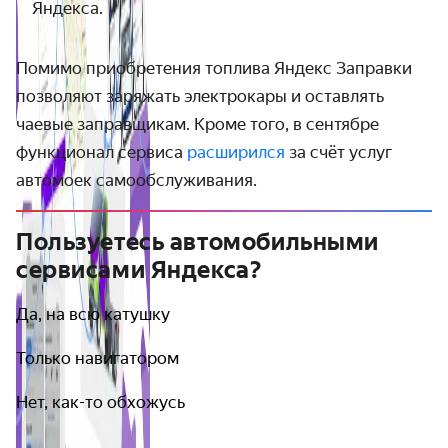
Яндекса.
Помимо приобретения топлива Яндекс Заправки
позволяют заряжать электрокары и оставлять
чаевые заправщикам. Кроме того, в сентябре
функционал сервиса
расширился
за счёт услуг
автомоек самообслуживания.
Пользуетесь автомобильными
сервисами Яндекса?
Да, на всю катушку
Только навигатором
Нет, как-то обхожусь