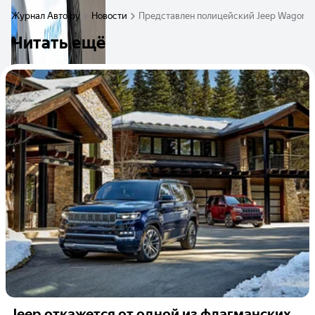
Журнал Авто.ру
Новости
Представлен полицейский Jeep Wagone
Читать ещё
Jeep откажется от одной из флагманских