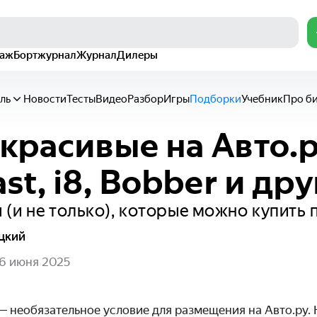
раж
Бортжурнал
Журнал
Дилеры
ль
Новости
Тесты
Видео
Разбор
Игры
Подборки
Учебник
Про б
красивые на Авто.р
st, i8, Bobber и др
(и не только), которые можно купить 
цкий
6 июня 2025
 необязательное условие для размещения на Авто.ру. 