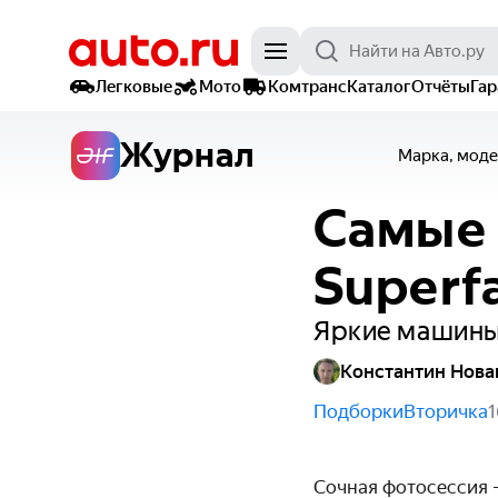
Легковые
Мото
Комтранс
Каталог
Отчёты
Га
Журнал
Марка, моде
Самые 
Superfa
Яркие машины 
Константин Нова
Подборки
Вторичка
1
Сочная фотосессия —