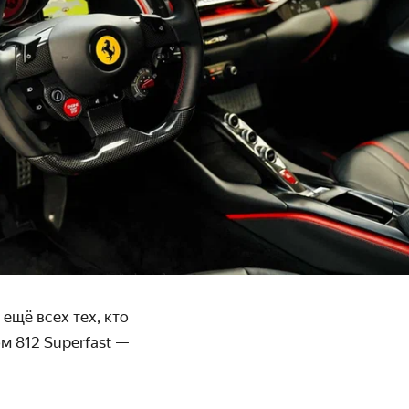
 ещё всех тех, кто
 812 Superfast —