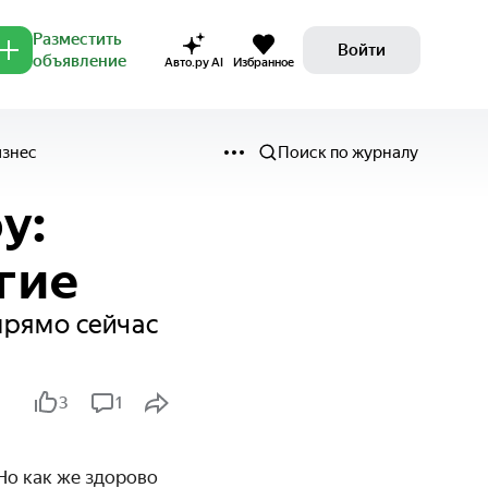
Разместить
Войти
объявление
Авто.ру AI
Избранное
изнес
Поиск по журналу
у:
угие
прямо сейчас
3
1
Но как же здорово