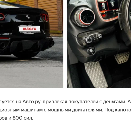
суется на Авто.ру, привлекая покупателей с деньгами. А
циозным машинам с мощными двигателями. Под капотом
ров и 800 сил.