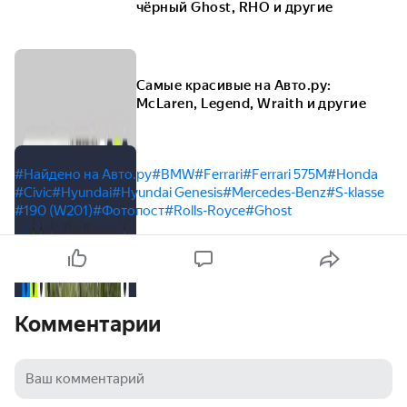
чёрный Ghost, RHO и другие
Самые красивые на Авто.ру:
McLaren, Legend, Wraith и другие
#Найдено на Авто.ру
#BMW
#Ferrari
#Ferrari 575M
#Honda
#Civic
#Hyundai
#Hyundai Genesis
#Mercedes-Benz
#S-klasse
#190 (W201)
#Фотопост
#Rolls-Royce
#Ghost
Комментарии