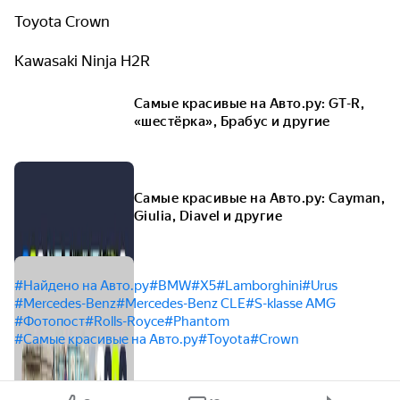
Toyota Crown
Kawasaki Ninja H2R
Самые красивые на Авто.ру: GT-R,
«шестёрка», Брабус и другие
Самые красивые на Авто.ру: Cayman,
Giulia, Diavel и другие
#Найдено на Авто.ру
#BMW
#X5
#Lamborghini
#Urus
#Mercedes-Benz
#Mercedes-Benz CLE
#S-klasse AMG
#Фотопост
#Rolls-Royce
#Phantom
#Самые красивые на Авто.ру
#Toyota
#Crown