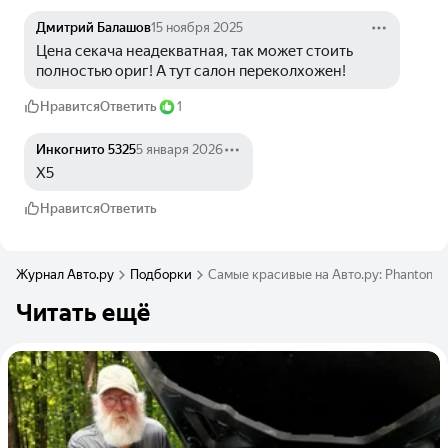
Дмитрий Балашов
15 ноября 2025
Цена секача неадекватная, так может стоить 
полностью ориг! А тут салон переколхожен!
Нравится
Ответить
1
Инкогнито 5325
5 января 2026
Х5
Нравится
Ответить
Журнал Авто.ру
Подборки
Самые красивые на Авто.ру: Phantom, C
Читать ещё