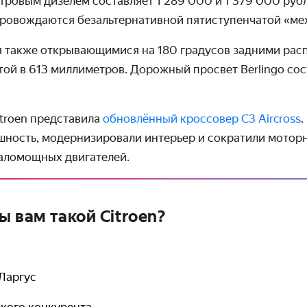
итровым дизелем составляет
1 289 000
и
1 379 000
рубл
ровож­даются безальтер­нативной пяти­ступен­чатой «ме
я также открывающи­мися на 180 градусов задними ра
ой в 613 милли­метров. Дорожный просвет Berlingo сос
troen представила
обновлённый кроссовер C3 Aircross
шность, модерни­зировали интерьер и сократили моторн
маломощных двигателей.
 вам такой Citroen?
 Ларгус
кого конкурента