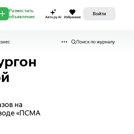
Разместить
Войти
объявление
Авто.ру AI
Избранное
изнес
Поиск по журналу
ургон
ой
азов на
аводе «ПСМА