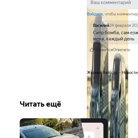
Войдите
, чтобы комментир
Василий
24 февраля 20
Ситр бомба, сам езж
меня, каждый день
Нравится
Ответить
Журнал Авто.ру
Новости
Читать ещё
Ещё 6
фото