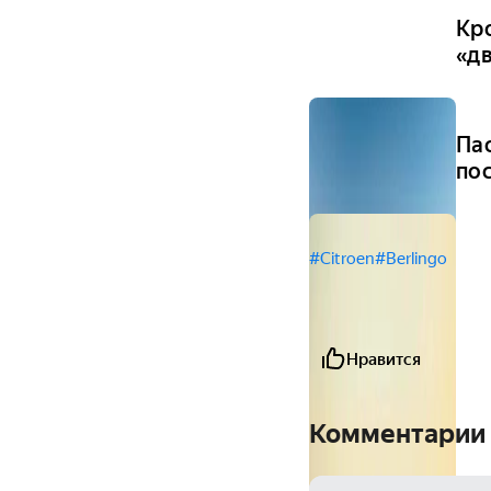
Кро
«д
Па
по
#Citroen
#Berlingo
Нравится
Комментарии