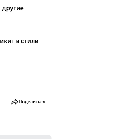
о другие
икит в стиле
Поделиться