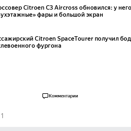
ссовер Citroen C3 Aircross обновился: у нег
вухэтажные» фары и большой экран
ссажирский Citroen SpaceTourer получил бод
слевоенного фургона
Комментарии
1