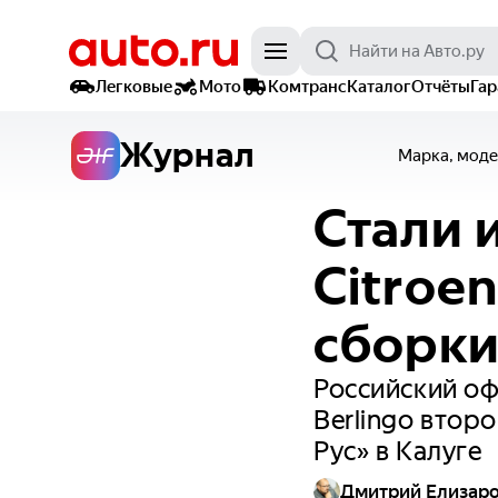
Легковые
Мото
Комтранс
Каталог
Отчёты
Га
Журнал
Марка, моде
Стали 
Citroe
сборк
Российский оф
Berlingo втор
Рус» в Калуге
Дмитрий Елизар