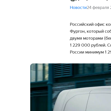
Новости
24 февраля 
Российский офис ком
Фургон, который со
двумя моторами (бен
1 229 000
рублей. С
России минимум
1 