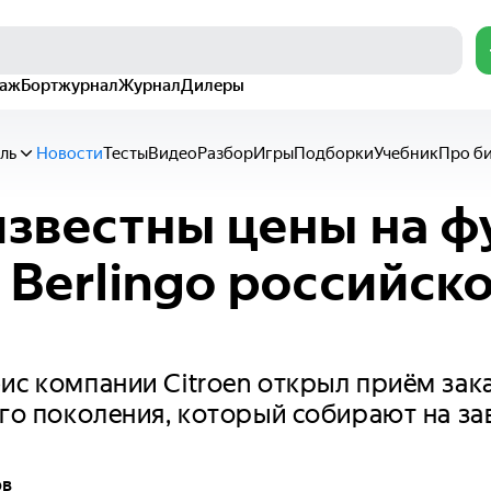
раж
Бортжурнал
Журнал
Дилеры
ль
Новости
Тесты
Видео
Разбор
Игры
Подборки
Учебник
Про б
известны цены на ф
n Berlingo российск
и
ис компании Citroen открыл приём зак
ого поколения, который собирают на з
ов