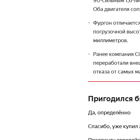
90-сильным 1,6-л
Оба двигателя соп
Фургон отличаетс
погрузочной высот
миллиметров.
Ранее компания Ci
перера­ботали вне
отказа от самых 
Пригодился бы
Да, определённо
Спасибо, уже купил
Предпочту европейс