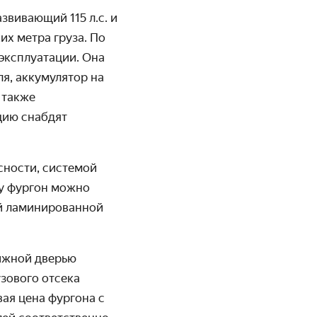
звивающий 115 л.с. и
их метра груза. По
 эксплуатации. Она
ля, аккумулятор на
 также
цию снабдят
сности, системой
ту фургон можно
й ламиниро­ванной
вижной дверью
зового отсека
вая цена фургона с