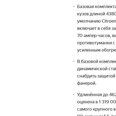
Базовая комплекта
кузов длиной 4380
умолчанию Citroen
включает в себя з
70 ампер-часов, 
противотуманки с
усиленным обогре
В базовой комплек
динамической стаб
снабдить защитой 
фанерой.
Удлинённая до 46
оценена в
1 319 0
самого крупного в