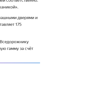
ей соответ­ственно.
ханикой».
спашными дверями и
тавляет 175
. Вседорожнику
ую гамму за счёт