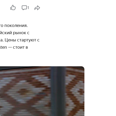
1
го поколения.
йский рынок с
а. Цены стартуют с
ten — стоит в