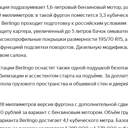
ция подразумевает 1,6-литровый бензиновый мотор, ра
 миллиметров: в такой фургон поместится 3,3 кубическ
 Berlingo проходит подготовку к российским условиям
ащиту картера, увеличенный до 5 литров бачок омывате
высокопрофильные покрышки размерности 195/70 R15, а
 функцией подсветки поворотов. Дизельную модифика
вом салона.
тации Berlingo оснастят также одной подушкой безопа
или­зации и ассистентом старта на подъёме. За допла
пола грузового простран­ства и обшивкой стен и двере
28 миллиметров версия фургона с допол­нительной сд
00
рублей за вариант с бензиновым мотором. Объём гру
арианта Berlingo достигает 4,1 кубического метра. Базо