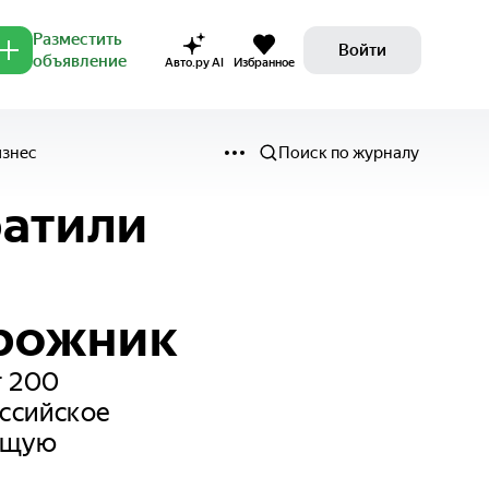
Разместить
Войти
объявление
Авто.ру AI
Избранное
изнес
Поиск по журналу
ратили
рожник
r 200
оссийское
дящую