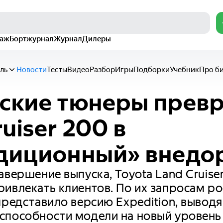
раж
Бортжурнал
Журнал
Дилеры
ль
Новости
Тесты
Видео
Разбор
Игры
Подборки
Учебник
Про б
ские тюнеры прев
uiser 200 в
едиционный» внедо
авершение выпуска, Toyota Land Cruise
ивлекать клиентов. По их запросам р
представило версию Expedition, выво
способности модели на новый уровень