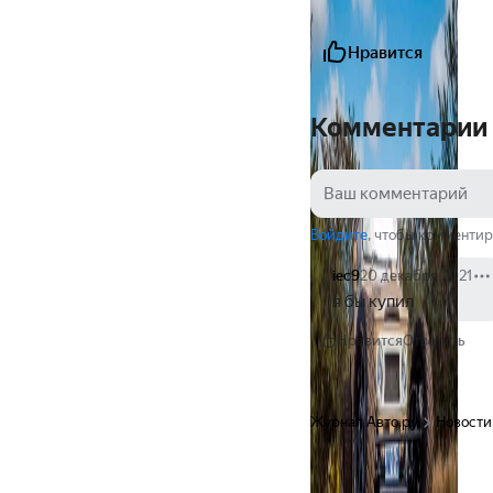
Нравится
Комментарии
Войдите
, чтобы комментир
iec9
20 декабря 2021
я бы купил
Нравится
Ответить
Журнал Авто.ру
Новости