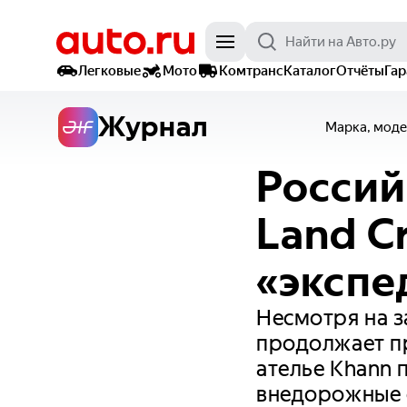
Легковые
Мото
Комтранс
Каталог
Отчёты
Га
Журнал
Марка, моде
Россий
Land Cr
«эксп
Несмотря на з
продолжает пр
ателье Khann 
внедорожные 