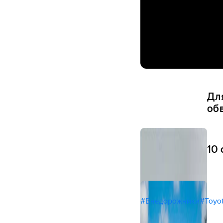
Дл
об
10 
#Внедорожники
#Toyo