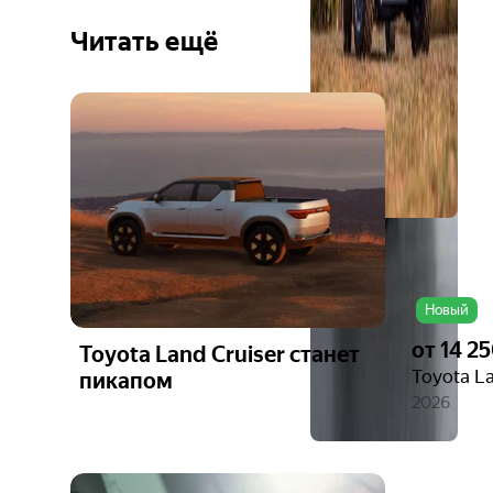
Читать ещё
Ещё 6
фото
Новый
от
14 2
Toyota Land Cruiser станет
Toyota La
пикапом
2026