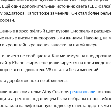
Ещё один дополни­тельный источник света (LED-балка)
 радиатора. Капот тоже заменили. Он стал более рель
рорези.
енные в ярко-жёлтый цвет кузова шноркель и расшири­
ые литые диски с внедорожными шинами. Наконец, на 
 и кронштейн крепления запаски на пятой двери.
ти ничего не сообщается. Как минимум, на внедорожни
 сайту Khann, фирма специали­зируется на производств
скорее всего, двигатель V8 остался без изменений.
та доработок пока не объявлена.
филип­пинском ателье Atoy Customs
реализовали
похожи
ащита агрегатов под днищем были выбраны от российск
оставили на лифто­ванную подвеску с нестандартными 