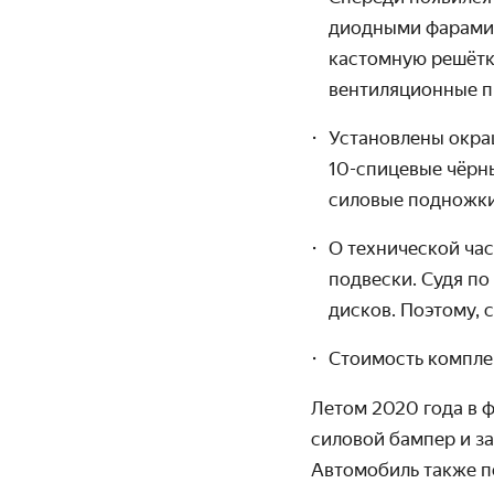
диодными фарами. 
кастомную решётку
вентиляци­онные п
Установлены окраш
10-спицевые чёрн
силовые подножки
О технической час
подвески. Судя по
дисков. Поэтому, 
Стоимость комплек
Летом 2020 года в 
силовой бампер и з
Автомобиль также п