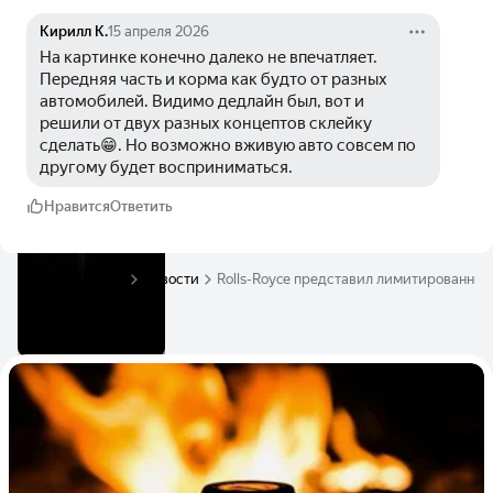
Кирилл К.
15 апреля 2026
На картинке конечно далеко не впечатляет. 
Передняя часть и корма как будто от разных 
автомобилей. Видимо дедлайн был, вот и 
решили от двух разных концептов склейку 
сделать😁. Но возможно вживую авто совсем по 
другому будет восприниматься.
Нравится
Ответить
Журнал Авто.ру
Новости
Rolls-Royce представил лимитированный 
Читать ещё