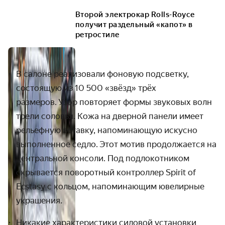
Второй электрокар Rolls-Royce
получит раздельный «капот» в
ретростиле
В салоне реализовали фоновую подсветку,
состоящую из 10 500 «звёзд» трёх
размеров. Узор повторяет формы звуковых волн
трели соловья. Кожа на дверной панели имеет
рельефную вставку, напоминающую искусно
выполненное седло. Этот мотив продолжается на
центральной консоли. Под подлокотником
скрывается поворотный контроллер Spirit of
Ecstasy с кольцом, напоминающим ювелирные
украшения
.
Никакие характеристики силовой установки