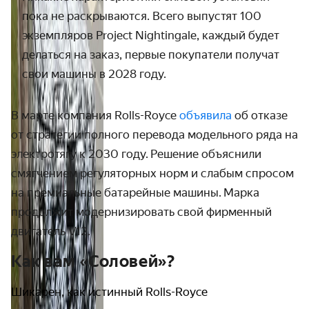
пока не раскрываются. Всего выпустят 100
экземпляров Project Nightingale, каждый будет
делаться на заказ, первые покупатели получат
свои машины в 2028 году.
В марте компания Rolls-Royce
объявила
об отказе
от стратегии полного перевода модельного ряда на
электротягу к 2030 году. Решение объяснили
смягчением регуляторных норм и слабым спросом
на премиальные батарейные машины. Марка
продолжит модернизировать свой фирменный
двигатель V12.
Как вам «Соловей»?
Шикарен, как истинный Rolls-Royce