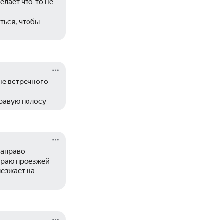
лает что-то не 
ься, чтобы 
не встречного 
равую полосу
аправо 
раю проезжей 
езжает на 