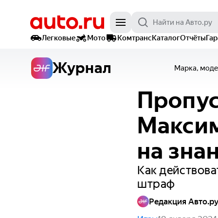
Легковые
Мото
Комтранс
Каталог
Отчёты
Га
Журнал
Марка, моде
Пропус
Максим
на зна
Как действова
штраф
Редакция Авто.р