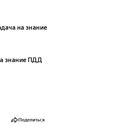
адача на знание
на знание ПДД
Поделиться