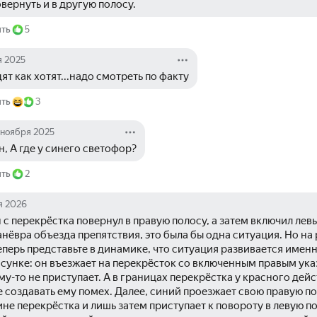
вернуть и в другую полосу.
ить
5
я 2025
дят как хотят...надо смотреть по факту
ить
3
 ноября 2025
, А где у синего светофор?
ить
2
я 2026
н с перекрёстка повернул в правую полосу, а затем включил левый
ёвра объезда препятствия, это была бы одна ситуация. Но на р
перь представьте в динамике, что ситуация развивается именно
сунке: он въезжает на перекрёсток со включенным правым указ
у-то не приступает. А в границах перекрёстка у красного дейс
 создавать ему помех. Далее, синий проезжает свою правую по
не перекрёстка и лишь затем приступает к повороту в левую по