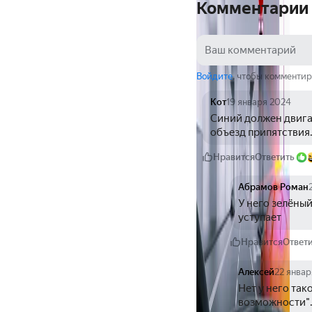
Комментарии
Войдите
, чтобы комментир
Кот
19 января 2024
Синий должен двигат
объезд припятствия.
Нравится
Ответить
Абрамов Роман
У него зелёный
уступает
Нравится
Ответ
Алексей
22 январ
Нет у него так
возможности". 