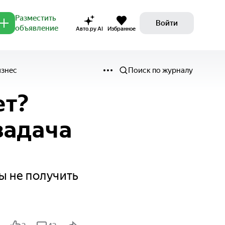
Разместить
Войти
объявление
Авто.ру AI
Избранное
изнес
Поиск по журналу
ет?
задача
ы не получить