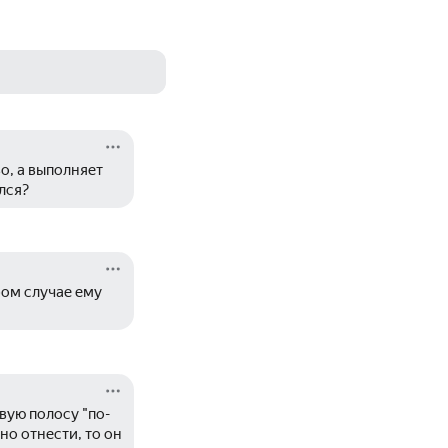
, а выполняет 
лся? 
ом случае ему 
вую полосу "по-
о отнести, то он 