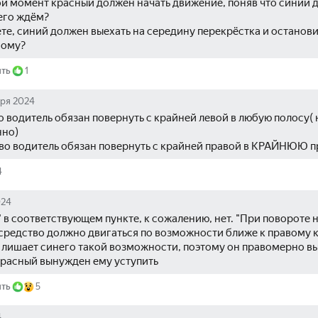
ой момент красный должен начать движение, поняв что синий де
него ждём?
те, синий должен выехать на середину перекрёстка и остановит
ному?
ить
1
аря 2024
 водитель обязан повернуть с крайней левой в любую полосу( 
нно)
во водитель обязан повернуть с крайней правой в КРАЙНЮЮ п
4
024
 в соответствующем пункте, к сожалению, нет. "При повороте н
средство должно двигаться по возможности ближе к правому к
б лишает синего такой возможности, поэтому он правомерно вы
красный вынужден ему уступить 
ить
5
4