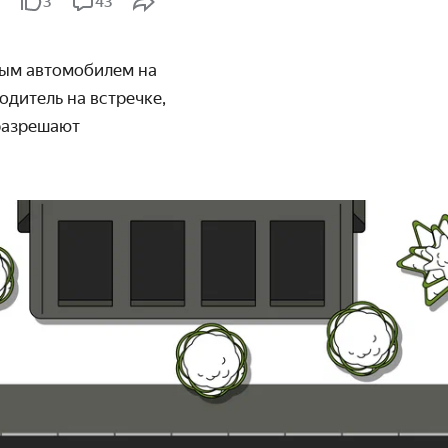
3
43
ным автомобилем на
одитель на встречке,
разрешают