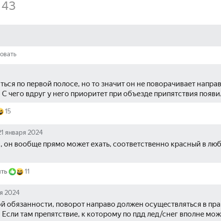
43
овать
ься по первой полосе, но то значит он не поворачивает направо
 С чего вдруг у него приоритет при объезде припятствия появи
15
21 января 2024
, он вообще прямо может ехать, соответственно красный в люб
ить
11
я 2024
ой обязанности, поворот направо должен осуществляться в пра
Если там препятствие, к которому по пдд лед/снег вполне можн