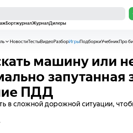
раж
Бортжурнал
Журнал
Дилеры
ль
Новости
Тесты
Видео
Разбор
Игры
Подборки
Учебник
Про б
кать машину или н
ально запутанная 
ние ПДД
ть в сложной дорожной ситуации, чтоб
у