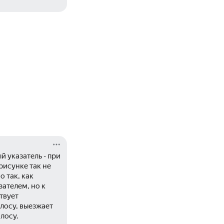
 указатель - при 
исунке так не 
 так, как 
ателем, но к 
твует 
лосу, выезжает 
лосу.