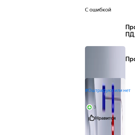
С ошибкой
Пр
ПД
Пр
#Оштрафуют или нет
3
Нравится