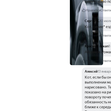
имеет право по
Нравится
Ответ
Сергей К.
10 июл
Кот, синие* ез
Нравится
Ответ
Красный пикап
8
Абрамов Роман
Нравится
Ответ
Алексей
13 январ
Кот, если бы о
выполнении ман
нарисовано. Те
показано на ри
повороту почем
обязанность не
ближе к середи