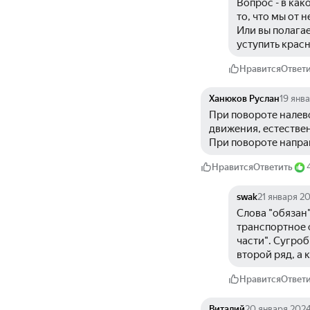
Вопрос - в как
то, что мы от 
Или вы полагае
уступить крас
Нравится
Ответ
Ханюков Руслан
19 янв
При повороте налево
движения, естестве
При повороте напра
Нравится
Ответить
swak
21 января 2
Слова "обязан"
транспортное 
части". Сугро
второй ряд, а 
Нравится
Ответ
Виталий
20 января 202