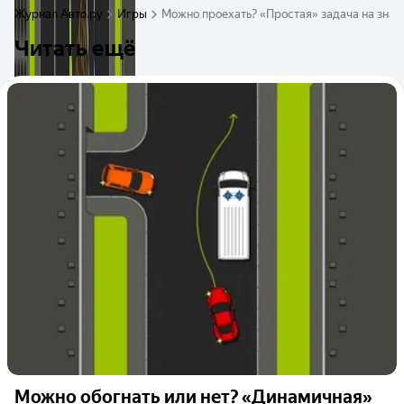
Журнал Авто.ру
Игры
Можно проехать? «Простая» задача на зна
Читать ещё
Можно обогнать или нет? «Динамичная»