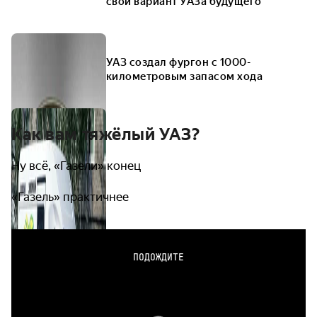
свой вариант УАЗа будущего
УАЗ создал фургон с 1000-
километровым запасом хода
Как вам тяжёлый УАЗ?
Ну всё, «Газели» конец
«Газель» практичнее
ПОДОЖДИТЕ