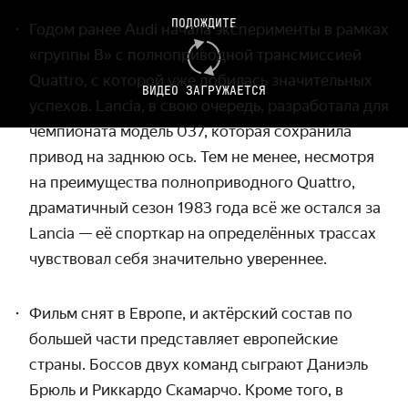
ПОДОЖДИТЕ
Годом ранее Audi начала эксперименты
в рамках
«группы В» с полноприводной трансмиссией
Quattro
, с которой уже добилась значительных
ВИДЕО ЗАГРУЖАЕТСЯ
успехов. Lancia, в свою очередь, разработала для
чемпионата модель 037, которая сохранила
привод на заднюю ось.
Тем не менее, несмотря
на преимущества полноприводного Quattro,
драматичный
сезон 1983 года всё же остался за
Lancia — её спорткар на определённых трассах
чувствовал себя значительно увереннее.
Фильм снят в Европе, и актёрский состав по
большей части представляет европейские
страны. Боссов двух команд сыграют Даниэль
Брюль и Риккардо Скамарчо. Кроме того, в