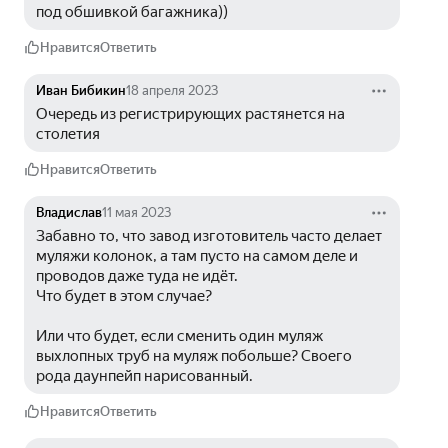
под обшивкой багажника)) 
Нравится
Ответить
Иван Бибикин
18 апреля 2023
Очередь из регистрирующих растянется на 
столетия
Нравится
Ответить
Владислав
11 мая 2023
Забавно то, что завод изготовитель часто делает 
муляжи колонок, а там пусто на самом деле и 
проводов даже туда не идёт.
Что будет в этом случае? 
Или что будет, если сменить один муляж 
выхлопных труб на муляж побольше? Своего 
рода даунпейп нарисованный. 
Нравится
Ответить