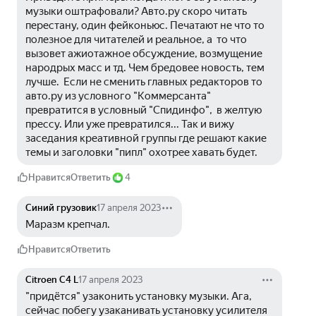
музыки оштрафовали? Авто.ру скоро читать 
перестану, один фейконьюс. Печатают не что то 
полезное для читателей и реальное, а  то что 
вызовет ажиотажное обсуждение, возмущение 
народрых масс и тд. Чем бредовее новость, тем 
лучше.  Если не сменить главных редакторов то 
авто.ру из условного "Коммерсанта" 
превратится в условный "Спидинфо",  в желтую 
прессу. Или уже превратился... Так и вижу 
заседания креативной группы где решают какие 
темы и заголовки "пипл" охотрее хавать будет. 
Нравится
Ответить
4
Синий грузовик
17 апреля 2023
Маразм крепчал.   
Нравится
Ответить
Citroen C4 L
17 апреля 2023
"придётся" узаконить установку музыки. Ага, 
сейчас побегу узаканивать установку усилителя 