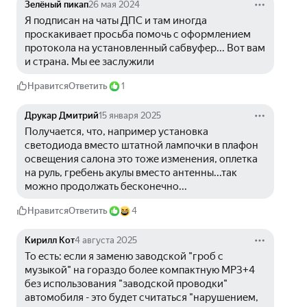
Зелёный пикап
26 мая 2024
Я подписан на чаты ДПС и там иногда 
проскакивает просьба помочь с оформлением 
протокола на установленный сабвуфер... Вот вам 
и страна. Мы ее заслужили
Нравится
Ответить
1
Друкар Дмитрий
15 января 2025
Получается, что, например установка 
светодиода вместо штатной лампочки в плафон 
освещения салона это тоже изменения, оплетка 
на руль, гребень акулы вместо антенны...так 
можно продолжать бесконечно...
Нравится
Ответить
4
Кирилл Кот
4 августа 2025
То есть: если я заменю заводской "гроб с 
музыкой" на гораздо более компактную МР3+4 
без использования "заводской проводки" 
автомобиля - это будет считаться "нарушением, 