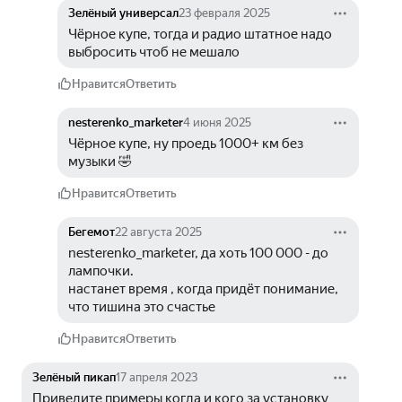
Зелёный универсал
23 февраля 2025
Чёрное купе, тогда и радио штатное надо 
выбросить чтоб не мешало
Нравится
Ответить
nesterenko_marketer
4 июня 2025
Чёрное купе, ну проедь 1000+ км без 
музыки 🤣
Нравится
Ответить
Бегемот
22 августа 2025
nesterenko_marketer, да хоть 100 000 - до 
лампочки.
настанет время , когда придёт понимание, 
что тишина это счастье
Нравится
Ответить
Зелёный пикап
17 апреля 2023
Приведите примеры когда и кого за установку 