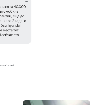
ялся за 40.000 
втомобиль 
рантии, ещё до 
ял за 2 года, о 
был hyundai 
 месте тут 
 сейчас это 
втомобилей