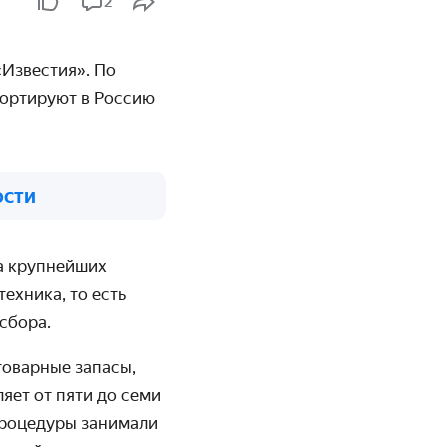
2
«Известия». По
портируют в Россию
ости
ва крупнейших
ехника, то есть
сбора.
товарные запасы,
яет от пяти до семи
 процедуры занимали