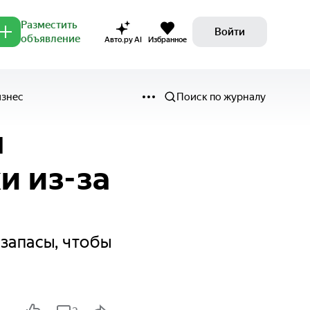
Разместить
Войти
объявление
Авто.ру AI
Избранное
изнес
Поиск по журналу
я
и из-за
запасы, чтобы