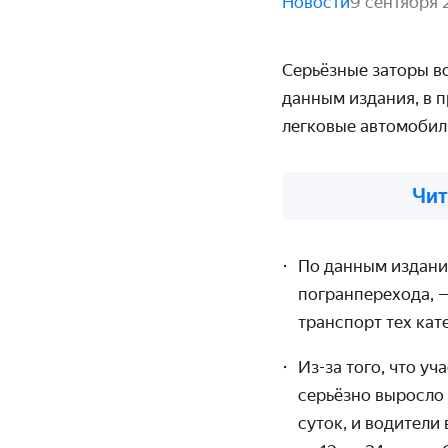
Новости
9 сентября 
Серьёзные заторы в
данным издания, в 
легковые автомобил
Чит
По данным издания
погранперехода, —
транспорт тех кат
Из-за того, что у
серьёзно выросло 
суток, и водители