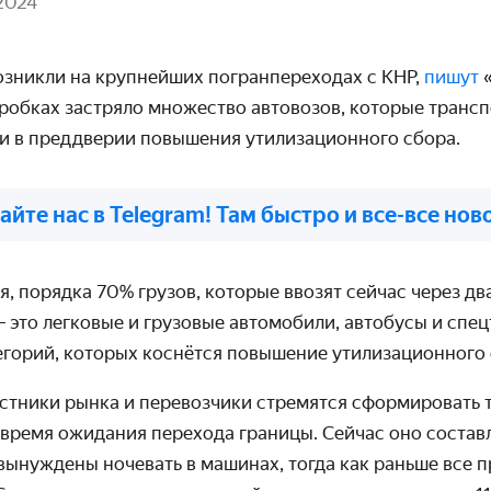
2024
озникли на крупнейших погранпереходах с КНР,
пишут
пробках застряло множество автовозов, которые транс
и в преддверии повышения утилизационного сбора.
айте нас в Telegram! Там быстро и все-все нов
, порядка 70% грузов, которые ввозят сейчас через д
 это легковые и грузовые автомобили, автобусы и спецт
егорий, которых коснётся повышение утилизационного 
частники рынка и перевозчики стремятся сформировать 
время ожидания перехода границы. Сейчас оно составл
 вынуждены ночевать в машинах, тогда как раньше все