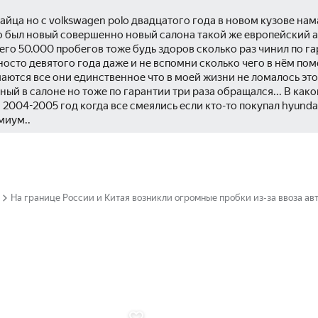
айца но с volkswagen polo двадцатого года в новом кузове нама
го был новый совершенно новый салона такой же европейский а
его 50.000 пробегов тоже будь здоров сколько раз чинил по га
носто девятого года даже и не вспомни сколько чего в нём помен
аются все они единственное что в моей жизни не ломалось это 
ный в салоне но тоже по гарантии три раза обращался... В каком
 2004-2005 год когда все смеялись если кто-то покупал hyundai
миум..
На границе России и Китая возникли огромные пробки из-за ввоза а