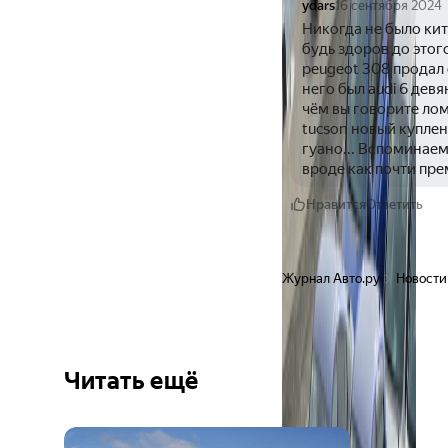
ydars
16 сентября 2024
Никогда не было кит
будь здоров до это
peugeot 308 продал 
него был audi 6 девя
чём вы говорите лом
tucson новый куплен
гуано... Вспоминаем
вроде как почти пре
Нравится
Ответить
Журнал Авто.ру
Новости
Читать ещё
Ещё 6