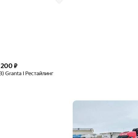
 200 ₽
З) Granta I Рестайлинг