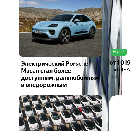
фото
Новый
от
1 019
Электрический Porsche
Lada (ВА
Macan стал более
2026
доступным, дальнобойным
и внедорожным