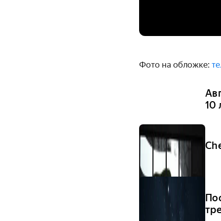
Фото на обложке:
те
Ав
10 
Ch
По
тр