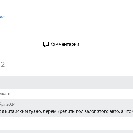
тае
Комментарии
2
овать
бря 2024
я китайским гуано, берём кредиты под залог этого авто, а что