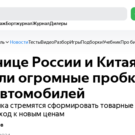
раж
Бортжурнал
Журнал
Дилеры
ль
Новости
Тесты
Видео
Разбор
Игры
Подборки
Учебник
Про б
нице России и Кита
ли огромные пробк
автомобилей
ка стремятся сформировать товарные 
ход к новым ценам
ов