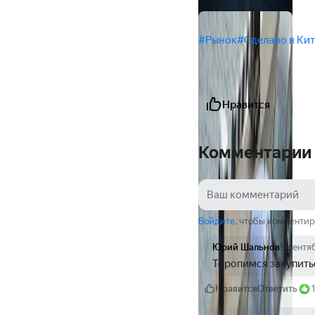
#Рынок
#Сделано в Ки
Нравится
Комментарии
Войдите
, чтобы комментир
Юрий Шальнов
9 сентя
Торопимся закупитьс
Нравится
Ответить
1