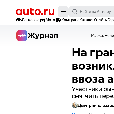
Легковые
Мото
Комтранс
Каталог
Отчёты
Га
Журнал
Марка, моде
На гра
возник
ввоза 
Участники рын
смягчить пере
Дмитрий Елизар