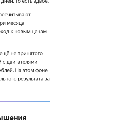
дней, то есть вдвое.
рассчитывают
три месяца
еход к новым ценам
 ещё не принятого
й с двигателями
ублей. На этом фоне
льного результата за
вышения