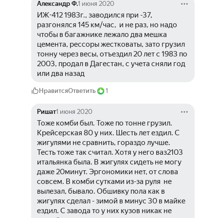
Александр Ф.
1 июня 2020
ИЖ-412 1983г., заводился при -37,  
разгонялся 145 км/час,  и не раз, но надо 
чтобы в багажнике лежало два мешка 
цемента, рессоры жестковаты, зато грузил 
тонну через весы, отъездил 20 лет с 1983 по 
2003, продал в Дагестан, с учета сняли год 
или два назад
Нравится
Ответить
1
Ришат
1 июня 2020
Тоже комби был. Тоже по тонне грузил. 
Крейсерская 80 у них. Шесть лет ездил. С 
жигулями не сравнить, гораздо лучше. 
Тесть тоже так считал. Хотя у него ваз2103 
итальянка была. В жигулях сидеть не могу 
даже 20минут. Эргономики нет, от слова 
совсем. В комби сутками из-за руля  не 
вылезал, бывало. Обшивку пола как в 
жигулях сделал - зимой в минус 30 в майке 
ездил. С завода то у них кузов никак не 