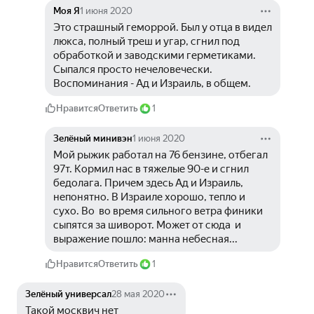
Моя Я
1 июня 2020
Это страшный геморрой. Был у отца в видел 
люкса, полный треш и угар, сгнил под 
обработкой и заводскими герметиками. 
Сыпался просто нечеловечески. 
Воспоминания - Ад и Израиль, в общем.
Нравится
Ответить
1
Зелёный минивэн
1 июня 2020
Мой рыжик работал на 76 бензине, отбегал 
97т. Кормил нас в тяжелые 90-е и сгнил 
бедолага. Причем здесь Ад и Израиль, 
непонятно. В Израиле хорошо, тепло и 
сухо. Во  во время сильного ветра финики 
сыпятся за шиворот. Может от сюда  и 
выражение пошло: манна небесная...
Нравится
Ответить
1
Зелёный универсал
28 мая 2020
Такой москвич нет