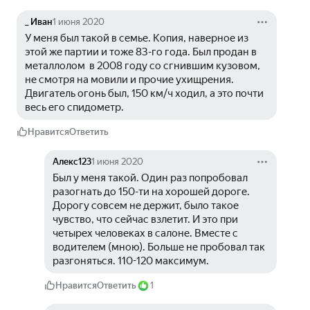
_ Иван
1 июня 2020
У меня был такой в семье. Копия, наверное из 
этой же партии и тоже 83-го года. Был продан в 
металлолом  в 2008 году со сгнившим кузовом, 
не смотря на мовили и прочие ухищрения. 
Двигатель огонь был, 150 км/ч ходил, а это почти 
весь его спидометр.
Нравится
Ответить
Алекс123
1 июня 2020
Был у меня такой. Один раз попробовал 
разогнать до 150-ти на хорошей дороге. 
Дорогу совсем не держит, было такое 
чувство, что сейчас взлетит. И это при 
четырех человеках в салоне. Вместе с 
водителем (мною). Больше не пробовал так 
разгоняться. 110-120 максимум.
Нравится
Ответить
1