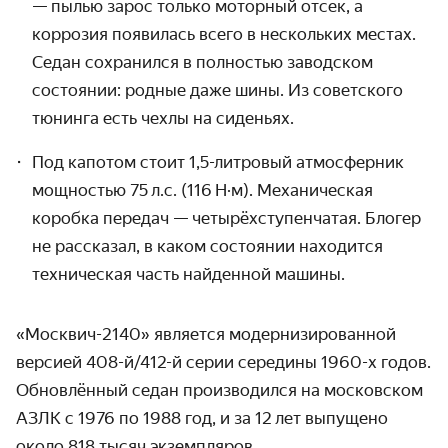
— пылью зарос только моторный отсек, а
коррозия появилась всего в нескольких местах.
Седан сохранился в полностью заводском
состоянии: родные даже шины. Из советского
тюнинга есть чехлы на сиденьях.
Под капотом стоит 1,5-литровый атмосферник
мощностью 75 л.с. (116 Н·м). Механи­ческая
коробка передач — четырёх­ступенчатая. Блогер
не рассказал, в каком состоянии находится
техниче­ская часть найденной машины.
«Москвич-2140» является модернизиро­ванной
версией
408-й/412-й
серии середины
1960-х
годов.
Обнов­лённый седан произво­дился на московском
АЗЛК с 1976 по 1988 год, и за 12 лет выпущено
около 818 тысяч экземпляров.