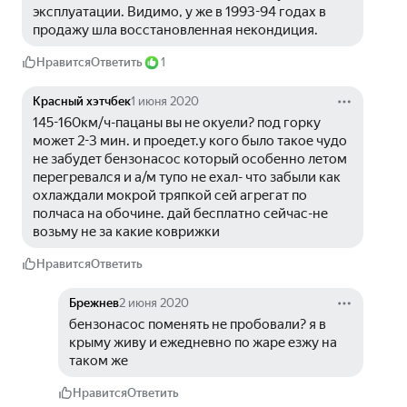
эксплуатации. Видимо, у же в 1993-94 годах в 
продажу шла восстановленная некондиция.
Нравится
Ответить
1
Красный хэтчбек
1 июня 2020
145-160км/ч-пацаны вы не окуели? под горку 
может 2-3 мин. и проедет.у кого было такое чудо 
не забудет бензонасос который особенно летом 
перегревался и а/м тупо не ехал- что забыли как 
охлаждали мокрой тряпкой сей агрегат по 
полчаса на обочине. дай бесплатно сейчас-не 
возьму не за какие коврижки
Нравится
Ответить
Брежнев
2 июня 2020
бензонасос поменять не пробовали? я в 
крыму живу и ежедневно по жаре езжу на 
таком же
Нравится
Ответить