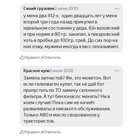
Синий грузовик
2 июня 2020
у меня два 412-х,  один двадцать лет у меня 
второй три года назад прикупил в 
идеальном состоянии у деда, б/н вазовский 
и при норме в 80 гр. закипал, а пекаровский 
хоть в пробке до 100гр. грей. До сих пор на 
них езжу, мужики иногда класс показывают.
Нравится
Ответить
Красное купе
2 июня 2020
Замена запчастей? Фи, это моветон. Вот 
если геленваген купят, так не дай бог 
пропустить по ТО замену салонного 
фильтра. А тут бензонасос менять? Ни в 
коем случае! Пока сам не начнёт 
разваливаться никакого обслуживания. 
Только А80 и масло сворованное у 
трактористов. 
Нравится
Ответить