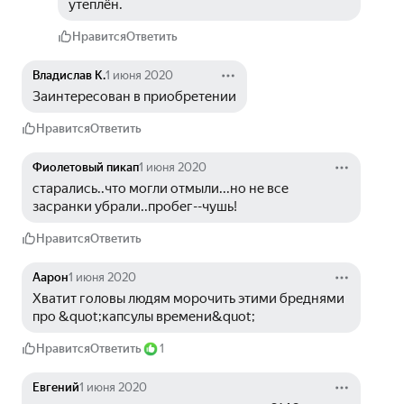
утеплён.
Нравится
Ответить
Владислав К.
1 июня 2020
Заинтересован в приобретении
Нравится
Ответить
Фиолетовый пикап
1 июня 2020
старались..что могли отмыли...но не все 
засранки убрали..пробег--чушь!
Нравится
Ответить
Аарон
1 июня 2020
Хватит головы людям морочить этими бреднями 
про &quot;капсулы времени&quot;
Нравится
Ответить
1
Евгений
1 июня 2020