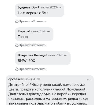
Бундеев Юрий
1 июня 2020
Не с мерса а с бмв
Нравится
Ответить
Кирилл
1 июня 2020
Точно
Нравится
Ответить
Владислав Лельчук
1 июня 2020
BMW 1500
Нравится
Ответить
dpcheskis
1 июня 2020
Дмитрий<br />Был у меня такой, даже того же 
цвета, правда в исполнении &quot;Люкс&quot;. 
Двигатель я довел до ума, но коробки передач 
оказались расходным материалом: редко какая 
выхаживала полгода, и это в обычных условиях 