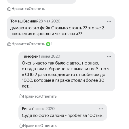
Нравится
Ответить
Томаш Василий
28 мая 2020
думаю что это фейк Столько стоять ?? это же 2 
поколения выросло и че все лохи??
Нравится
Ответить
1
Тимофей
1 июня 2020
Очень часто так было с авто.. не знаю, 
откуда там в Украине так вылазит всё.. но я 
в СПб 2 раза находил авто с пробегом до 
1000, которые в гараже стояли более 30 
лет...
Нравится
Ответить
Ришат
1 июня 2020
Судя по фото салона - пробег за 100тык.
Нравится
Ответить