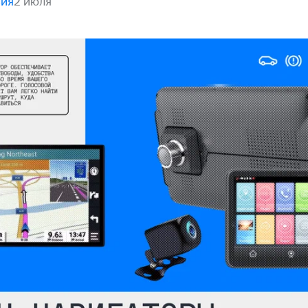
вия
2 июля