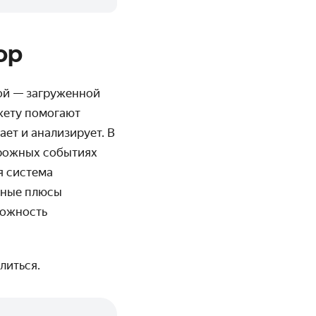
ор
ой — загруженной
жету помогают
ет и анализирует. В
орожных событиях
я система
вные плюсы
можность
литься.