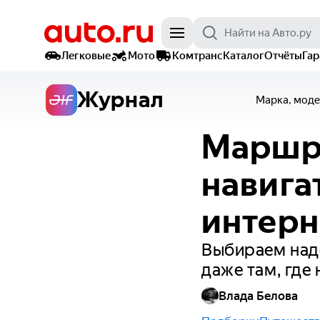
Легковые
Мото
Комтранс
Каталог
Отчёты
Га
Журнал
Марка, моде
Маршру
навига
интерн
Выбираем надё
даже там, где 
Влада Белова