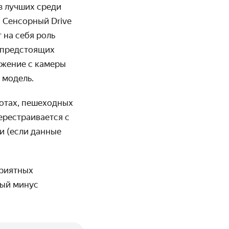
з лучших среди
 Сенсорный Drive
 на себя роль
и предстоящих
ажение с камеры
ю модель.
ротах, пешеходных
ерестраивается с
и (если данные
приятных
ный минус