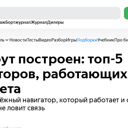
раж
Бортжурнал
Журнал
Дилеры
ль
Новости
Тесты
Видео
Разбор
Игры
Подборки
Учебник
Про б
т построен: топ-5
торов, работающих
ета
жный навигатор, который работает и 
не ловит связь