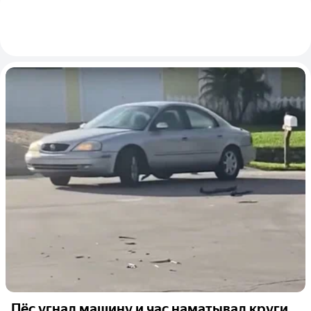
Пёс угнал машину и час наматывал круги