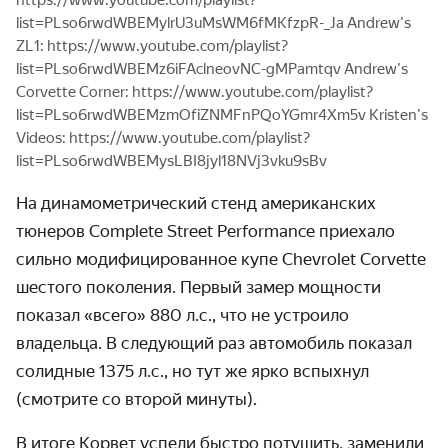
list=PLso6rwdWBEMylrU3uMsWM6fMKfzpR-_Ja Andrew's
ZL1: https://www.youtube.com/playlist?
list=PLso6rwdWBEMz6iFAclneovNC-gMPamtqv Andrew's
Corvette Corner: https://www.youtube.com/playlist?
list=PLso6rwdWBEMzmOfiZNMFnPQoYGmr4Xm5v Kristen's
Videos: https://www.youtube.com/playlist?
list=PLso6rwdWBEMysLBI8jyl18NVj3vku9sBv
На динамометрический стенд американских
тюнеров Complete Street Performance приехало
сильно модифицированное купе Chevrolet Corvette
шестого поколения. Первый замер мощности
показал «всего» 880 л.с., что не устроило
владельца. В следующий раз автомобиль показал
солидные 1375 л.с., но тут же ярко вспыхнул
(смотрите со второй минуты).
В итоге Корвет успели быстро потушить, заменили