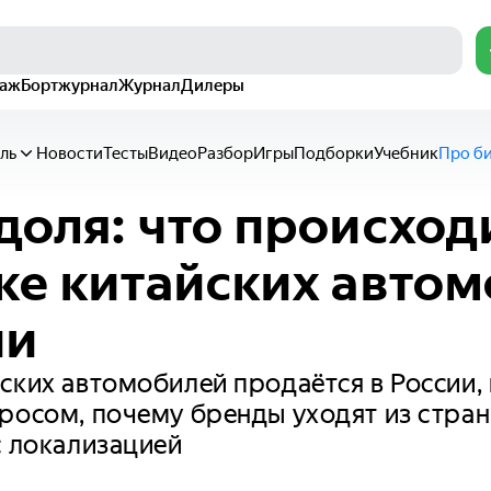
раж
Бортжурнал
Журнал
Дилеры
ль
Новости
Тесты
Видео
Разбор
Игры
Подборки
Учебник
Про б
доля: что происход
ке китайских авто
ии
ских автомобилей продаётся в России,
росом, почему бренды уходят из стран
с локализацией