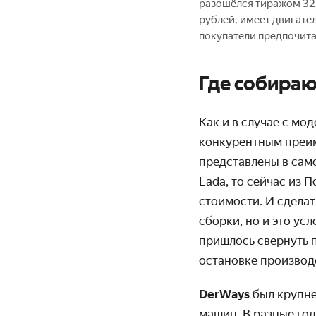
разошёлся тиражом 3279
рублей, имеет двигате
покупатели предпочит
Где собираю
Как и в случае с м
конкурентным преим
представлены в сам
Lada, то сейчас из 
стоимости. И сдела
сборки, но и это ус
пришлось свернуть п
остановке производ
DerWays
был крупне
машин. В разные го