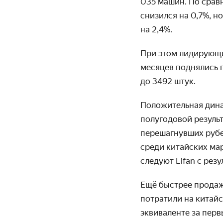
035 машин. По срав
снизился на 0,7%, н
на 2,4%.
При этом лидирующи
месяцев поднялись п
до 3492 штук.
Положительная динам
полугодовой результ
перешагнувших рубеж
среди китайских мар
следуют Lifan с рез
Ещё быстрее продаж
потратили на китай
эквиваленте за пер