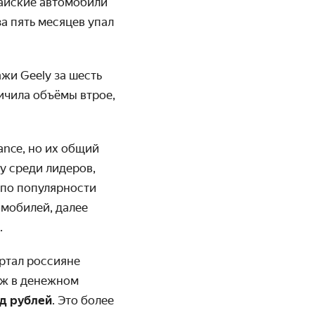
тайские автомобили
а пять месяцев упал
жи Geely за шесть
личила объёмы втрое,
ance, но их общий
у среди лидеров,
 по популярности
омобилей, далее
.
ртал россияне
аж в денежном
рд рублей
. Это более