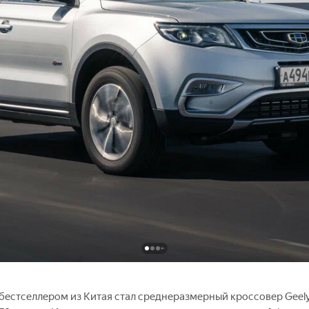
 бестселлером из Китая стал среднеразмерный кроссовер Geely