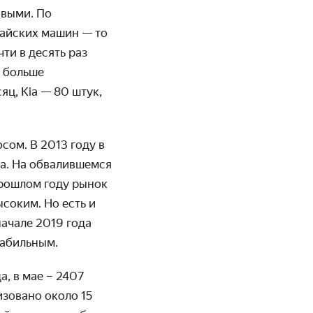
овыми. По
тайских машин — то
ти в десять раз
ё больше
ц, Kia — 80 штук,
сом. В 2013 году в
ка. На обвалившемся
прошлом году рынок
ысоким. Но есть и
ачале 2019 года
табильным.
, в мае – 2407
изовано около 15