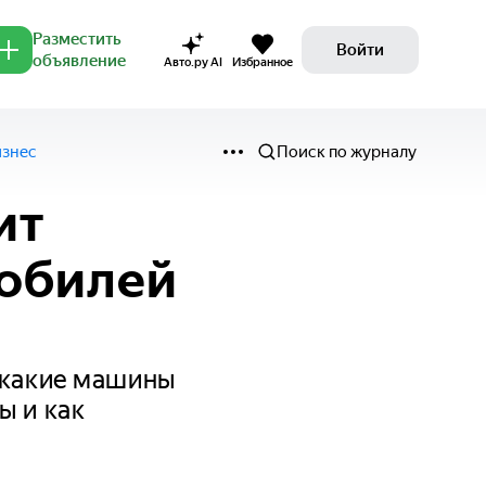
Разместить
Войти
объявление
Авто.ру AI
Избранное
изнес
Поиск по журналу
ит
мобилей
 какие машины
ы и как