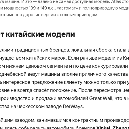
 машин. И это — далеко не самая доступная модель. Atlas стоит
ли мощностью 139 и 149 л.с., «автомат» и полноприводную мо
ают именно дорогие версии с полным приводом
т китайские модели
оделями традиционных брендов, локальная сборка стала
уществом китайских марок. Если раньше модели из Ки
ом нижнем ценовом сегменте и по цене конкурировали
Поднебесной везут машины вполне приличного качества
ть интересное предложение клиенту можно только при 
ловие не всегда спасёт положение. После пересмотра ц
роизводство и продажи автомобилей Great Wall, что в 
ства на черкесском заводе DerWays.
йшим заводом, занимавшимся контрактным производс
ды здесь собирались автомобили брендов
Xinkai, Zheng