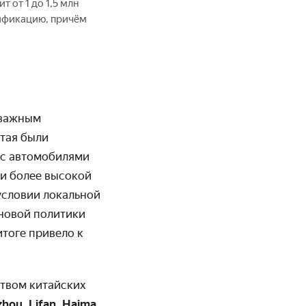
 от 1 до 1,5 млн
дификацию, причём
 важным
тая были
 с автомобилями
 и более высокой
условии локальной
еновой политики
итоге привело к
твом китайских
zhou, Lifan, Haima,