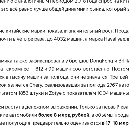
нению с аналогичным периодом 2018 года спрос на ки
о это всё равно лучше общей динамики рынка, который з
е китайские марки показали значительный рост. Прода
очти в четыре раза, до 4032 машин, а марка Haval уве
ика также зафиксирована у брендов DongFeng и Brilli
ат скромнее — 812 и 99 машин соответственно. Поэтом
 в тысячу машин за полгода, они не значатся. Третьей
ок является Chery, реализовавшая за полгода 2767 авт
ультатом 1853 штуки и Zotye с показателем 1004 машины
и растут в денежном выражении. Только за первый ква
ские автомобили
более 8 млрд рублей
, а объёмы прод
вые полугодия предварительно оцениваются
в 17–18 мл