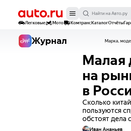
Легковые
Мото
Комтранс
Каталог
Отчёты
Га
Журнал
Марка, моде
Малая 
на рын
в Росс
Сколько китай
пользуются сп
обстоят дела 
Иван Ананьев