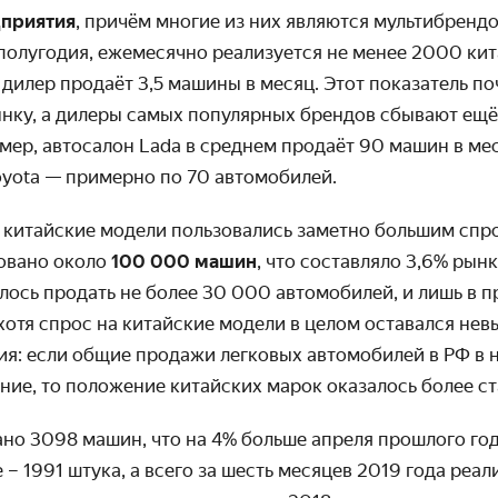
дприятия
, причём многие из них являются мультибренд
 полугодия, ежемесячно реализуется не менее 2000 ки
 дилер продаёт 3,5 машины в месяц. Этот показатель поч
ынку, а дилеры самых популярных брендов сбывают ещ
ер, автосалон Lada в среднем продаёт 90 машин в меся
Toyota — примерно по 70 автомобилей.
 китайские модели пользовались заметно большим спро
овано около
100 000 машин
, что составляло 3,6% рын
лось продать не более 30 000 автомобилей, и лишь в 
 хотя спрос на китайские модели в целом оставался нев
ия: если общие продажи легковых автомобилей в РФ в н
ние, то положение китайских марок оказалось более с
но 3098 машин, что на 4% больше апреля прошлого года
 – 1991 штука, а всего за шесть месяцев 2019 года реал