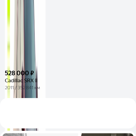
528 000 ₽
Cadillac SRX II
2011 / 352 841 км