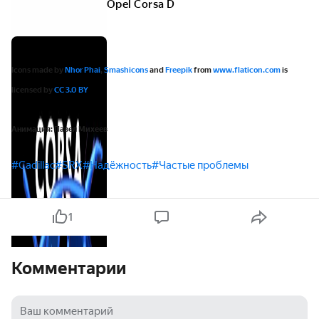
Opel Corsa D
Icons made by
Nhor Phai
,
Smashicons
and
Freepik
from
www.flaticon.com
is
licensed by
CC 3.0 BY
Анимация: Павел Михеев
#Cadillac
#SRX
#Надёжность
#Частые проблемы
1
Комментарии