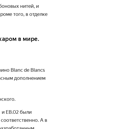
боновых нитей, и
роме того, в отделке
каром в мире.
но Blanc de Blancs
красным дополнением
нского
.
 и EB.02 были
соответственно. А в
 разработанным