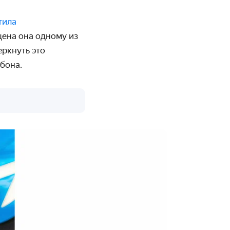
тила
щена она одному из
еркнуть это
бона.