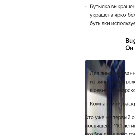
Бутылка выкрашен
украшена ярко-бел
бутылки используе
Bu
Он
Для лимитированн
из винограда урож
к севиче из морск
Компании не раск
Это уже не первый о
посвящены 110-летию
ноябре прошлого го