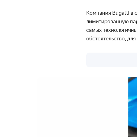
Компания Bugatti в
лимитированную пар
самых технологичных
обстоятельство, дл