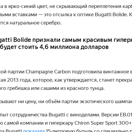
а в ярко-синий цвет, не скрывающий переплетения кар
ыми вставками — это отсылка к оптике Bugatti Bolide.
К
тся натуральное серебро.
gatti Bolide признали самым красивым гипер
 будет стоить 4,6 миллиона долларов
ой партии Champagne Carbon
подготовила винтажное ви
ая 2013 года, которое, как утверждается, станет пре
ого гребешка или сашими из красного тунца.
рывают ни цену, ни
объём партии экзотического шампа
пыт сотрудничества Bugatti с виноделами. Версии EB.01
 самой компании и гиперкару Chiron Super Sport 300+ 
да Bugatti
показала
15-литровую бутыль со специально