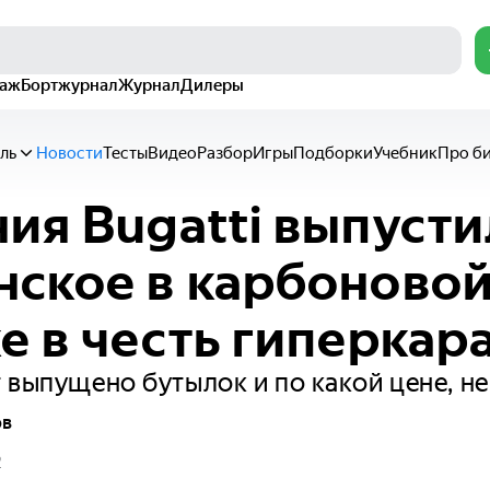
раж
Бортжурнал
Журнал
Дилеры
ль
Новости
Тесты
Видео
Разбор
Игры
Подборки
Учебник
Про б
ия Bugatti выпусти
ское в карбоново
е в честь гиперкара
 выпущено бутылок и по какой цене, н
ов
2