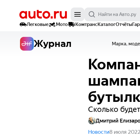
Легковые
Мото
Комтранс
Каталог
Отчёты
Га
Журнал
Марка, моде
Компан
шампан
бутылк
Сколько будет
Дмитрий Елизар
Новости
8 июля 202