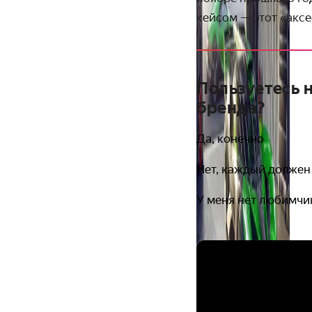
кейсом — этот «аксе
Пользуетесь
бренда?
Да, конечно
Нет, каждый должен
У меня нет любимчи