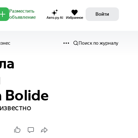
Разместить
Войти
объявление
Авто.ру AI
Избранное
изнес
Поиск по журналу
ла
й
 Bolide
еизвестно