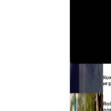
Ко
иг
Ro
для