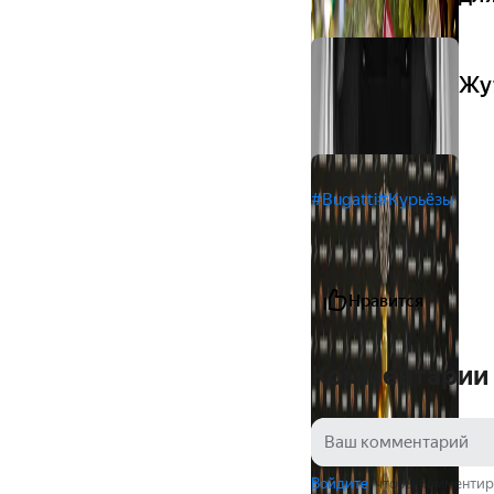
Жу
#Bugatti
#Курьёзы
Нравится
Комментарии
Войдите
, чтобы комментир