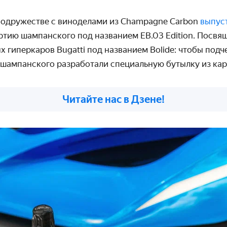
 содружестве с виноделами из Champagne Carbon
выпус
тию шампанского под названием EB.03 Edition. Посвя
 гиперкаров Bugatti под названием Bolide: чтобы подч
я шампанского разработали специальную бутылку из кар
Читайте нас в Дзене!