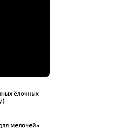
чных ёлочных
y)
для мелочей»