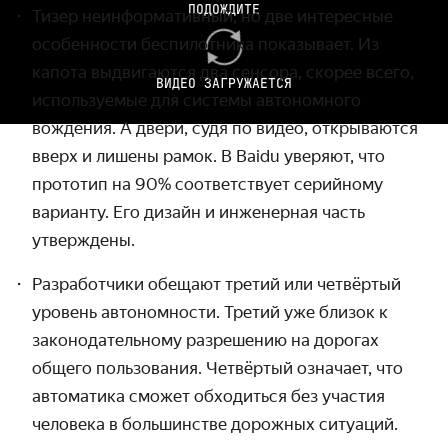
ПОДОЖДИТЕ
Тизер неинформативный, но две интересные
особенности беспилотника показывает. Из
капота выдвигаются два сенсора, скорее всего,
ВИДЕО ЗАГРУЖАЕТСЯ
используемые для системы автономного
вождения. А двери, судя по видео, открываются
вверх и лишены рамок. В Baidu уверяют, что
прототип на 90% соответствует серийному
варианту. Его дизайн и инженерная часть
утверждены.
Разработчики обещают третий или четвёртый
уровень автономности. Третий уже близок к
законодательному разрешению на дорогах
общего пользования. Четвёртый означает, что
автоматика сможет обходиться без участия
человека в большинстве дорожных ситуаций.