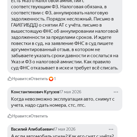
Есть Указ о налоговой амнистии с 
соответствующим ФЗ. Налоговая обязана, в 
соответствии с ФЗ, аннулировать налоговую 
задолженность. Порядок несложный. Письмо в 
ГАИ(ГИБДД) о снятии АТ с учёта, письмо в 
вышестоящую ФНС об аннулировании налоговой 
задолженности за пределами сроков. И ждете 
повестки в суд, на заявление ФНС в суд пишете 
аргументированный отзыв, в котором не 
забываете указать сроки давности и сослаться на 
Указ и ФЗ о налоговой амнистии. Как правило 
суд ФНС отказывает в иске и требует всё списать.
Нравится
Ответить
1
Константинович Кутузов
17 мая 2026
Когда невозможно эксплуатация авто, снимут с 
учета, надо сдать номера, стс, птс.
Нравится
Ответить
Василий Алибабаевич
17 мая 2026
А если автомобиль угнан? Как его снят с учёта?