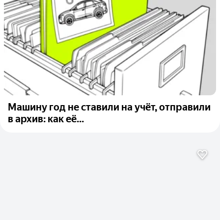
Машину год не ставили на учёт, отправили
в архив: как её...