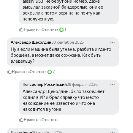
alesin1953, не берут они номер, даже 
высылал заказной бандеролью, они ее 
вскрыли а потом вернна на почту как 
неполученную.
Нравится
Ответить
1
Александр Щеколдин
30 сентября 2025
Ну а если машина была угнана, разбита и где-то 
брошена, а может даже сожжена. Как быть 
владельцу?
Нравится
Ответить
7
Пенсионер Российский
28 февраля 2026
Александр Щеколдин, было такое.5лет 
ходил в УР и брал справку что место 
нахождение не известно и что она 
находится в угоне
Нравится
Ответить
Павел Бонд
20 октября 2025