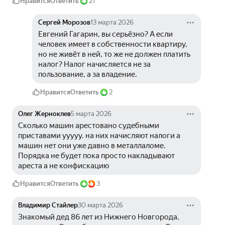
Нравится
Ответить
21
Сергей Морозов
13 марта 2026
Евгений Гагарин, вы серьёзно? А если 
человек имеет в собственности квартиру, 
но не живёт в ней, то же не должен платить 
налог? Налог начисляется не за 
пользование, а за владение.
Нравится
Ответить
2
Олег Жерноклев
5 марта 2026
Сколько машин арестовано судебными 
приставами ууууу. на них начисляют налоги а 
машин нет они уже давно в металлаломе. 
Порядка не будет пока просто накладывают 
ареста а не конфискацию
Нравится
Ответить
3
Владимир Стайлер
30 марта 2026
Знакомый дед 86 лет из Нижнего Новгорода, 