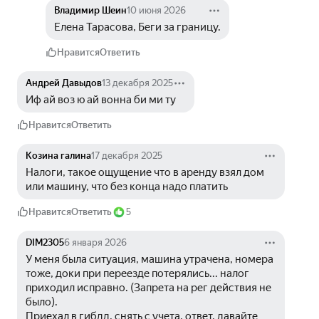
Владимир Шеин
10 июня 2026
Елена Тарасова, Беги за границу.
Нравится
Ответить
Андрей Давыдов
13 декабря 2025
Иф ай воз ю ай вонна би ми ту 
Нравится
Ответить
Козина галина
17 декабря 2025
Налоги, такое ощущение что в аренду взял дом 
или машину, что без конца надо платить
Нравится
Ответить
5
DIM2305
6 января 2026
У меня была ситуация, машина утрачена, номера 
тоже, доки при переезде потерялись... налог 
приходил исправно. (Запрета на рег действия не 
было).
Приехал в гибдд, снять с учета, ответ, давайте 