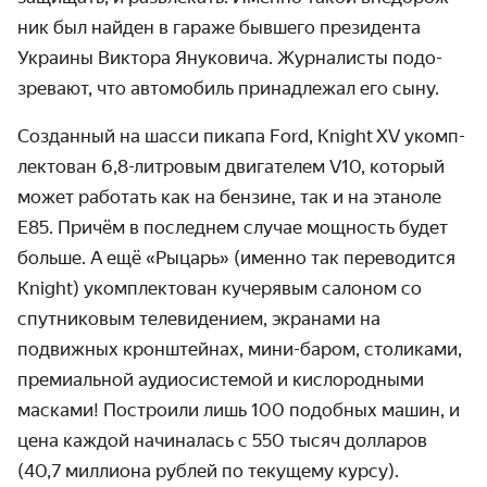
ник был найден в гараже бывшего президента
Украины Виктора Януко­вича. Журналисты подо­
зревают, что авто­мобиль принадлежал его сыну.
Созданный на шасси пикапа Ford, Knight XV укомп­
лектован 6,8-литровым двигателем V10, который
может работать как на бензине, так и на этаноле
Е85. Причём в послед­нем случае мощность будет
больше. А ещё «Рыцарь» (именно так пере­водится
Knight) укомп­лектован кучерявым салоном со
спутниковым теле­видением, экранами на
подвижных крон­штейнах, мини-баром, столиками,
преми­альной аудио­системой и кислород­ными
масками! Построили лишь 100 подобных машин, и
цена каждой начиналась с 550 тысяч долларов
(40,7 миллиона рублей по текущему курсу).