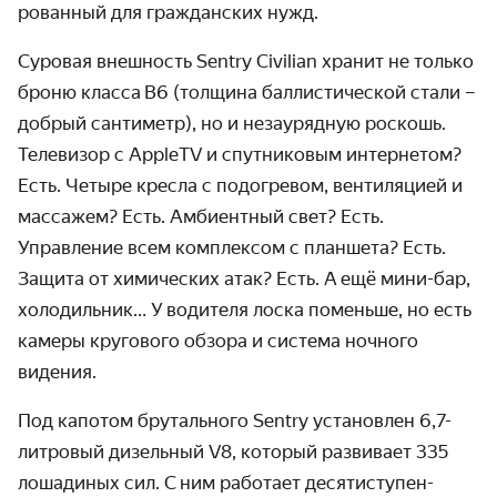
рованный для гражданских нужд.
Суровая внешность Sentry Civilian хранит не только
броню класса В6 (толщина балли­стической стали –
добрый сантиметр), но и незаурядную роскошь.
Теле­визор с AppleTV и спутниковым интернетом?
Есть. Четыре кресла с подо­гревом, вентиляцией и
массажем? Есть. Амбиентный свет? Есть.
Управление всем комплексом с планшета? Есть.
Защита от химических атак? Есть. А ещё мини-бар,
холо­дильник… У водителя лоска поменьше, но есть
камеры кругового обзора и система ночного
видения.
Под капотом брутального Sentry установлен 6,7-
литровый дизельный V8, который развивает 335
лошадиных сил. С ним работает десятиступен­