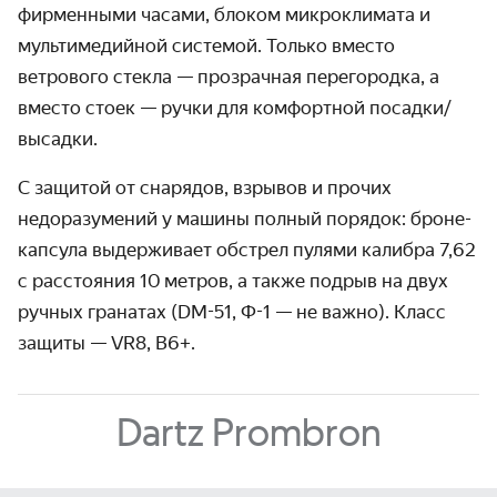
фирмен­ными часами, блоком микро­климата и
мульти­медийной системой. Только вместо
ветрового стекла — прозрачная пере­городка, а
вместо стоек — ручки для комфортной посадки/
высадки.
С защитой от снарядов, взрывов и прочих
недоразуме­ний у машины полный порядок: броне­
капсула выдер­живает обстрел пулями калибра 7,62
с расстояния 10 метров, а также подрыв на двух
ручных гранатах
(DM-51,
Ф-1
— не важно). Класс
защиты — VR8, B6+.
Dartz Prombron