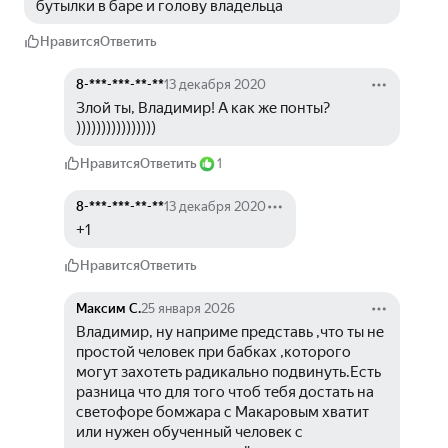
бутылки в баре и голову владельца
Нравится
Ответить
8-***-***-**-**
13 декабря 2020
Злой ты, Владимир! А как же понты? 
))))))))))))))))
Нравится
Ответить
1
8-***-***-**-**
13 декабря 2020
+1
Нравится
Ответить
Максим С.
25 января 2026
Владимир, ну наприме представь ,что ты не 
простой человек при бабках ,которого 
могут захотеть радикально подвинуть.Есть 
разница что для того чтоб тебя достать на 
светофоре бомжара с Макаровым хватит 
или нужен обученный человек с 