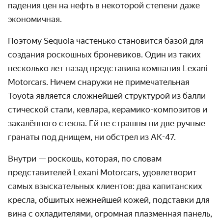
падения цен на нефть в некоторой степени даже
экономичная.
Поэтому Sequoia частенько становится базой для
создания роскошных броне­виков. Один из таких
несколько лет назад пред­ставила компания Lexani
Motorcars. Ничем снаружи не примеча­тельная
Toyota является сложнейшей структурой из балли­
стической стали, кевлара, керамико-композитов и
закалённого стекла. Ей не страшны ни две ручные
гранаты под днищем, ни обстрел из
АК-47.
Внутри — роскошь, которая, по словам
представителей Lexani Motorcars, удовле­творит
самых взыска­тельных клиентов: два капитан­ских
кресла, обшитых нежнейшей кожей, подставки для
вина с охлади­телями, огромная плазменная панель,