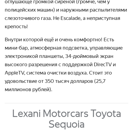
оглушающе громкой сиреной (громче, чем у
полицей­ских машин) и наружными распыли­телями
слезо­точивого газа. Не Escalade, а неприступная
крепость!
Внутри которой ещё и очень комфортно! Есть
мини-бар, атмо­cферная подсветка, управ­ляющие
электроникой планшеты, 34-дюймовый экран
высокого разре­шения с поддержкой DirecTV и
AppleTV, система очистки воздуха. Стоит это
удоволь­ствие от 350 тысяч долларов (25,7
миллионов рублей).
Lexani Motorcars Toyota
Sequoia