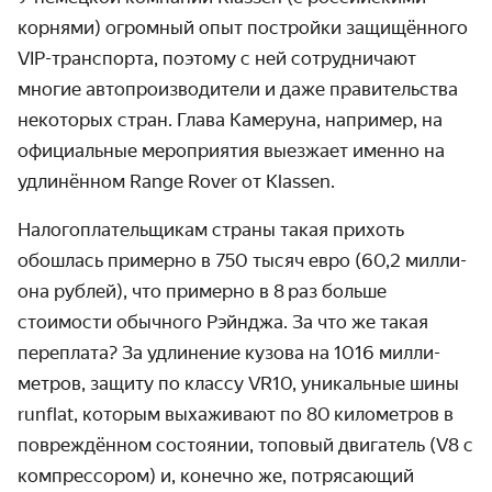
корнями) огромный опыт постройки защи­щённого
VIP-транс­порта, поэтому с ней сотруд­ничают
многие автопроизво­дители и даже правитель­ства
некоторых стран. Глава Камеруна, например, на
офици­альные меро­приятия выезжает именно на
удлинённом Range Rover от Klassen.
Налогоплательщикам страны такая прихоть
обошлась примерно в 750 тысяч евро (60,2 милли­
она рублей), что примерно в 8 раз больше
стоимости обычного Рэйнджа. За что же такая
пере­плата? За удлине­ние кузова на 1016 милли­
метров, защиту по классу VR10, уникальные шины
runflat, которым выхажи­вают по 80 кило­метров в
повреж­дённом состоянии, топовый двигатель (V8 с
компрес­сором) и, конечно же, потрясающий