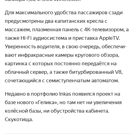
Для максимального удобства пассажиров сзади
преду­смотрены два капитан­ских кресла с
массажем, плазменная панель с
4К-теле
­визором, а
также
Hi-Fi
аудио­система и приставка AppleTV.
Уверен­ность водителя, в свою очередь, обеспечи­
вают инфра­красные камеры кругового обзора,
картинка с которых постоянно передаётся на
облачный сервер, а также битурбиро­ванный V8,
сочетаю­щийся с семиступен­чатым автоматом.
Недавно в портфолио Inkas появился проект на
базе нового «Гелика», но там нет ни увели­чения
колёсной базы, ни обустрой­ства кабинета.
Скукотища.