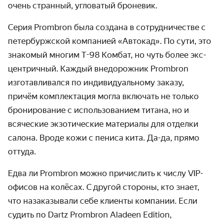
очень странный, угловатый броневик.
Серия Prombron была создана в сотрудничестве с
петер­буржской компанией «Автокад». По сути, это
знакомый многим
Т-98
Комбат, но чуть более экс­
центричный. Каждый внедорожник Prombron
изготав­ливался по индивиду­альному заказу,
причём комп­лектация могла включать не только
брониро­вание с использо­ванием титана, но и
всяческие экзоти­ческие материалы для отделки
салона. Вроде кожи с пениса кита. Да-да, прямо
оттуда.
Едва ли Prombron можно причислить к числу VIP-
офисов на колёсах. С другой стороны, кто знает,
что назаказы­вали себе клиенты компании. Если
судить по Dartz Prombron Aladeen Edition,