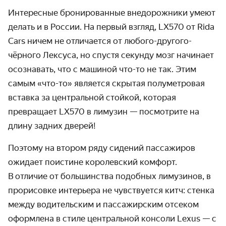
Интересные бронированные внедорожники умеют
делать и в России. На первый взгляд, LX570 от Rida
Cars ничем не отличается от любого-другого-
чёрного Лексуса, но спустя секунду мозг начинает
осознавать, что с машиной что-то не так. Этим
самым «что-то» является скрытая полуметровая
вставка за центральной стойкой, которая
превращает LX570 в лимузин — посмотрите на
длину задних дверей!
Поэтому на втором ряду сидений пассажиров
ожидает поистине королев­ский комфорт.
В отличие от большин­ства подобных лимузинов, в
прорисовке интерьера не чув­ству­ется китч: стенка
между водитель­ским и пассажирским отсеком
оформ­лена в стиле центральной консоли Lexus — с