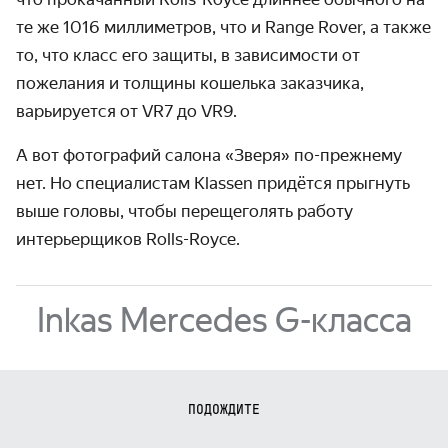
те же 1016 милли­метров, что и Range Rover, а также
то, что класс его защиты, в зависи­мости от
пожелания и толщины кошелька заказ­чика,
варьиру­ется от VR7 до VR9.
А вот фотографий салона «Зверя» по-прежнему
нет. Но специ­алистам Klassen придётся прыгнуть
выше головы, чтобы пере­щеголять работу
интерьер­щиков Rolls-Royce.
Inkas Mercedes G-класса
ПОДОЖДИТЕ