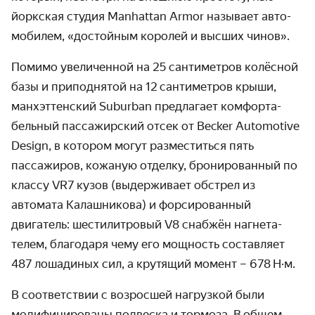
йоркская студия Manhattan Armor называет авто­
мобилем, «достойным королей и высших чинов».
Помимо увеличенной на 25 сантиметров колёсной
базы и приподнятой на 12 санти­метров крыши,
манхэттен­ский Suburban предлагает комфорта­
бельный пассажир­ский отсек от Becker Automotive
Design, в котором могут раз­меститься пять
пассажиров, кожаную отделку, брониро­ванный по
классу VR7 кузов (выдержи­вает обстрел из
автомата Калаш­никова) и форсиро­ванный
двигатель: шестилитровый V8 снабжён нагнета­
телем, благодаря чему его мощность составляет
487 лошадиных сил, а крутящий момент – 678 Н·м.
В соответствии с возросшей нагрузкой были
модифици­рованы подвеска и тормоза. В общем,