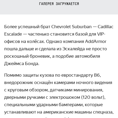
ГАЛЕРЕЯ ЗАГРУЖАЕТСЯ
Более успешный брат Chevrolet Suburban — Cadillac
Escalade — частенько становится базой для VIP-
офисов на колёсах. Однако компания AddArmor
пошла дальше и сделала из Эска­лейда не просто
роскошный броневик, а подобие авто­мобиля
Джеймса Бонда.
Помимо защиты кузова по евростандарту В6,
внедорожник оснащён камерами ночного видения
с круговым обзором, датчиками миниро­вания,
дверными ручками с электро­шоком (120 вольт),
специ­альными ударными бамперами, которые
устанав­ливают на американ­ские машины спецназа,