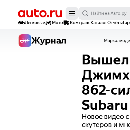
Легковые
Мото
Комтранс
Каталог
Отчёты
Га
Журнал
Марка, моде
Вышел 
Джимха
862-си
Subaru
Новое видео с
скутеров и мн