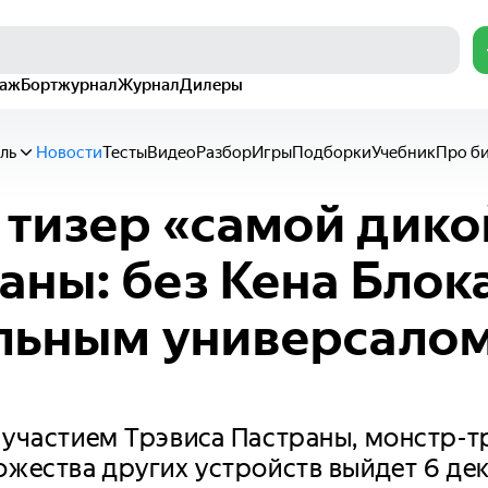
раж
Бортжурнал
Журнал
Дилеры
ль
Новости
Тесты
Видео
Разбор
Игры
Подборки
Учебник
Про б
тизер «самой дико
ны: без Кена Блока
льным универсало
 участием Трэвиса Пастраны, монстр-т
ожества других устройств выйдет 6 дек