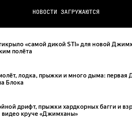
НОВОСТИ ЗАГРУЖАЮТСЯ
тикрыло «самой дикой STI» для новой Джим
жим полёта
молёт, лодка, прыжки и много дыма: первая
на Блока
ойной дрифт, прыжки хардкорных багги и вз
о видео круче «Джимханы»