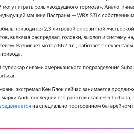
 могут играть роль «воздушного тормоза». Аналогична
редыдущей машине Пастраны — WRX STi с собственным 
обиль приводится 2,3-литровой
оппозитной «четвёркой
ов, включая распредвал, головки, выхлоп и систему н
елем. Развивает мотор 862 л.с., работает с секвенталь
 привода.
 суперкар силами американского подразделения Subaru
rtscar.
ханы экстремал Кен Блок сейчас занимается продви
марки Audi: последней его работой стала Electrikhana, 
ередвигается
на специально построенном батарейном п