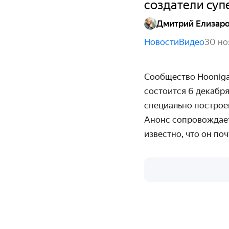
создатели суп
Дмитрий Елизар
Новости
Видео
30 но
Сообщество Hooniga
состоится
6 декабря
специально построен
Анонс сопровождает
известно, что он по