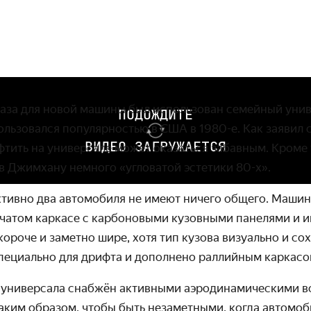
раза для новой машины был использован семейный уни
ПОДОЖДИТЕ
ользовался популярностью в США в 1980-е.
Как заявил 
ВИДЕО ЗАГРУЖАЕТСЯ
тить на универсале может оказаться забавным.
Кроме 
 в
Джимхану немного «угловатой эстетики 80-х».
ктивно два автомобиля не имеют ничего общего. Маши
бчатом каркасе с карбоновыми кузовными панелями и 
ороче и заметно шире, хотя тип кузова визуально и со
пециально для дрифта и дополнено раллийным каркасо
 универсала снабжён активными аэродинамическими в
ким образом, чтобы быть незаметными, когда автомоби