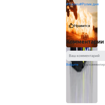
#Subaru
#Ролик дня
Нравится
Комментарии
Войдите
, чтобы комментир