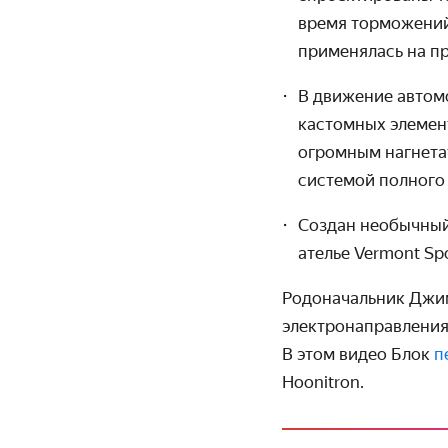
время торможений
применялась на п
В движение автом
кастомных элемент
огромным нагнетат
системой полного
Создан необычный
ателье Vermont Spo
Родоначальник Джим
электронаправления 
В этом видео Блок
п
Hoonitron.