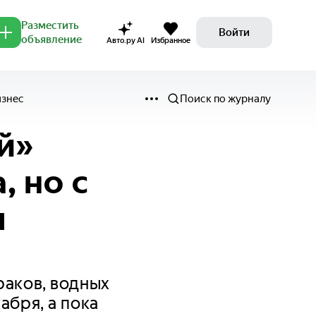
Разместить
Войти
объявление
Авто.ру AI
Избранное
изнес
Поиск по журналу
й»
, но с
м
раков, водных
абря, а пока