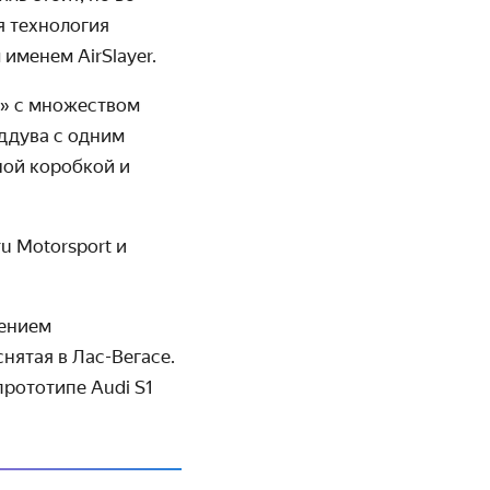
я технология
именем AirSlayer.
» с множеством
аддува с одним
ной коробкой и
 Motorsport и
жением
снятая в Лас-Вегасе.
рототипе Audi S1