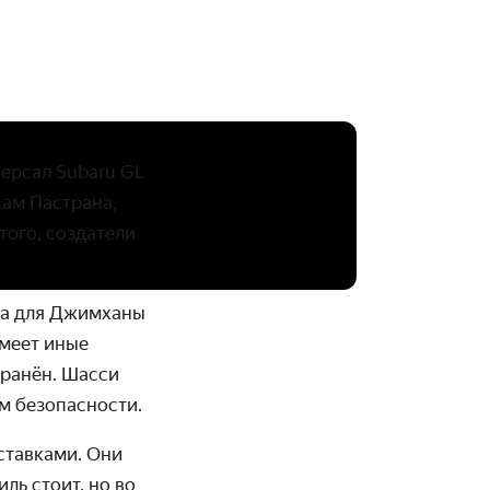
версал Subaru
GL
сам Пастрана,
того, создатели
на для Джимханы
имеет иные
хранён. Шасси
м безопасности.
ставками. Они
ль стоит, но во