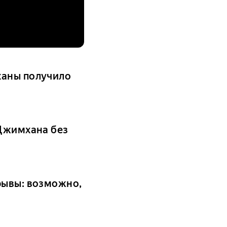
ханы получило
 Джимхана без
рывы: возможно,