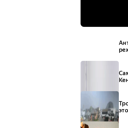
Ан
ре
Са
Ке
Тр
эт