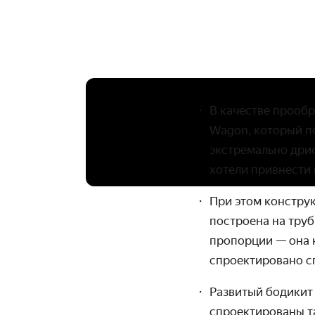
В качестве прооб
Wagon, который п
экстремально дриф
хотели привнести
При этом констру
построена на тру
пропорции — она к
спроектировано с
Развитый бодикит
спроектированы та