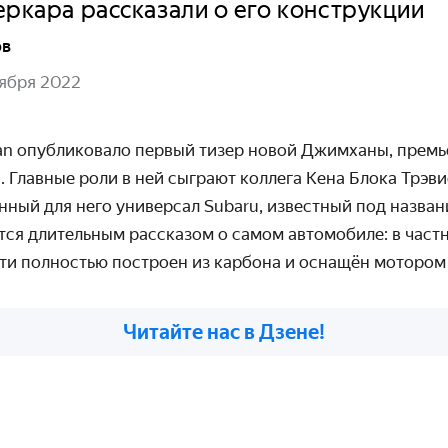
еркара рассказали о его конструкции
ов
ября 2022
n опубликовало первый тизер новой Джимханы, премь
. Главные роли в ней сыграют коллега Кена Блока Трэви
ный для него универсал Subaru, известный под названи
ся длительным рассказом о самом автомобиле: в частн
чти полностью построен из карбона и оснащён мотором 
Читайте нас в Дзене!