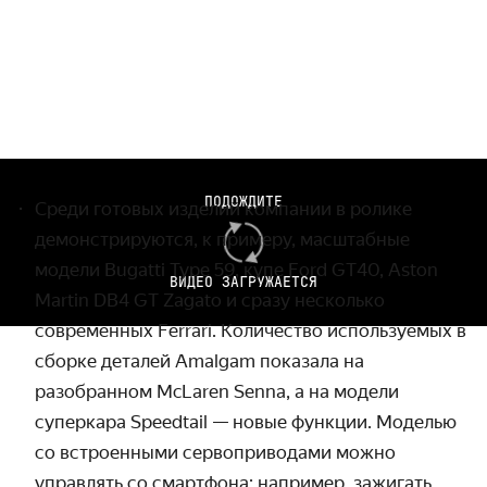
ПОДОЖДИТЕ
Среди готовых изделий компании в ролике
демонстрируются, к примеру, масштабные
модели Bugatti Type
59, купе Ford GT40, Aston
ВИДЕО ЗАГРУЖАЕТСЯ
Martin DB4 GT Zagato и сразу несколько
современных
Ferrari. Количество используемых в
сборке деталей Amalgam показала на
разобранном McLaren Senna, а на модели
суперкара Speedtail
— новые функции. Моделью
со встроенными сервоприводами можно
управлять со смартфона: например, зажигать