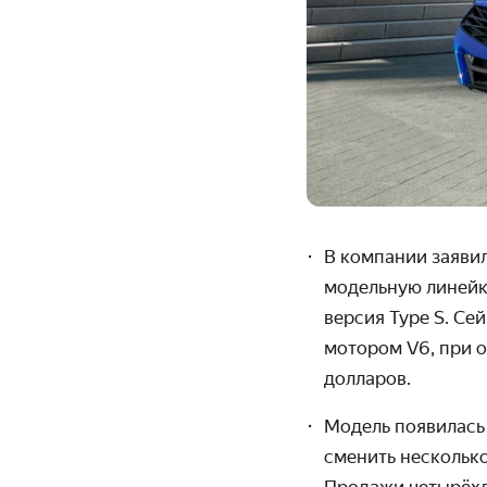
В компании заявил
модельную линейку
версия Type S.
Сей
мотором V6, при о
долларов.
Модель появилась
сменить
несколько