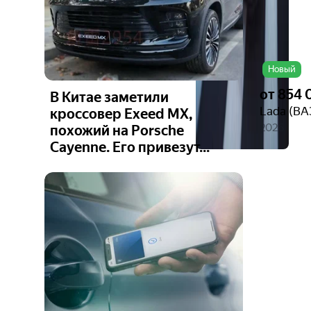
Новый
от
854 
В Китае заметили
Lada (ВА
кроссовер Exeed MX,
2026
похожий на Porsche
Cayenne. Его привезут...