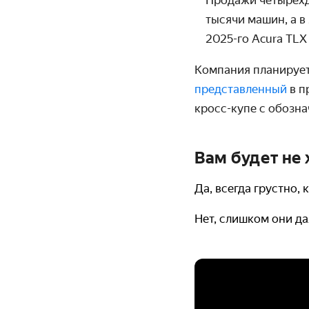
Продажи четырёхдв
тысячи машин, а в
2025-го Acura TLX
Компания планирует
представленный
в п
кросс-купе с обозн
Вам будет не 
Да, всегда грустно,
Нет, слишком они да