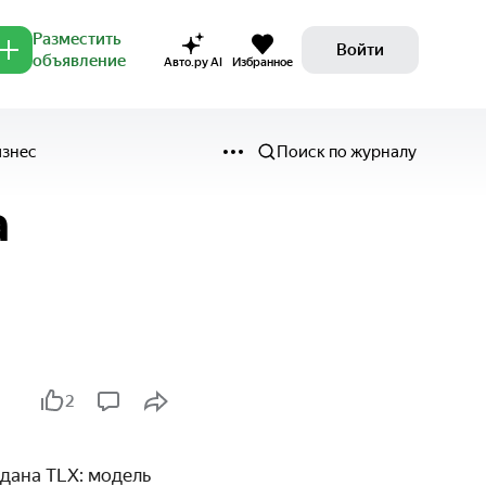
Разместить
Войти
объявление
Авто.ру AI
Избранное
изнес
Поиск по журналу
a
2
дана TLX: модель