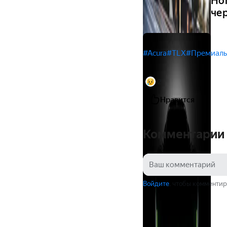
Ho
че
#Acura
#TLX
#Премиаль
2
Нравится
Комментарии
Войдите
, чтобы комментир