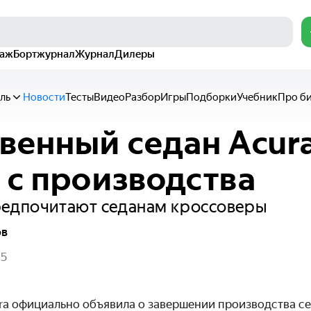
раж
Бортжурнал
Журнал
Дилеры
ль
Новости
Тесты
Видео
Разбор
Игры
Подборки
Учебник
Про б
венный седан Acur
 с производства
редпочитают седанам кроссоверы
ов
25
ra официально объявила о завершении производства се