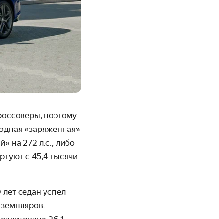
россоверы, поэтому
одная
«заряженная»
» на 272 л.с., либо
ртуют с 45,4 тысячи
 лет седан успел
кземпляров.