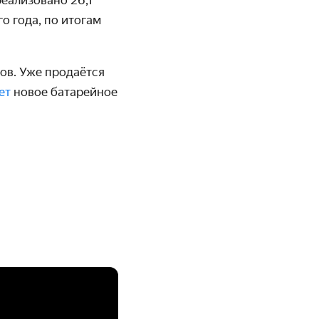
еализовано 26,1
о года, по итогам
ов. Уже продаётся
ет
новое батарейное