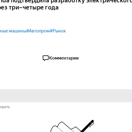
nda подтвердила разработку электрического
рез три–четыре года
ные машины
#Автопром
#Рынок
Комментарии
овать