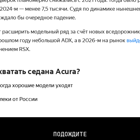
ерок планомерно снижались с 2021 года: тогда было р
 2024-м — менее 7,5 тысячи. Судя по динамике нынешнег
 ждало бы очередное падение.
 расширить модельный ряд за счёт новых вседорожник
рошлом году небольшой ADX, а
в 2026-м на рынок
выйд
ачением RSX.
хватать седана Acura?
 когда хорошие модели уходят
леки от России
ПОДОЖДИТЕ