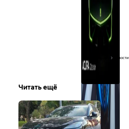
Журнал Авто.ру
Новости
Читать ещё
Ещё 6
фото