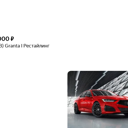
000 ₽
З) Granta I Рестайлинг