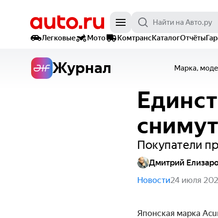
Легковые
Мото
Комтранс
Каталог
Отчёты
Га
Журнал
Марка, моде
Единст
снимут
Покупатели п
Дмитрий Елизар
Новости
24 июля 20
Японская марка Acu