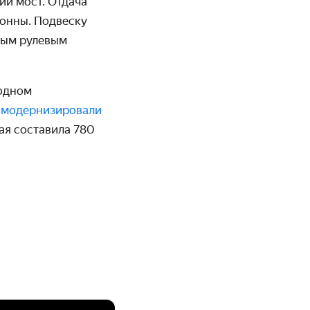
ий мост. Отдача
тонны. Подвеску
ным рулевым
 одном
о
модернизировали
рая составила 780