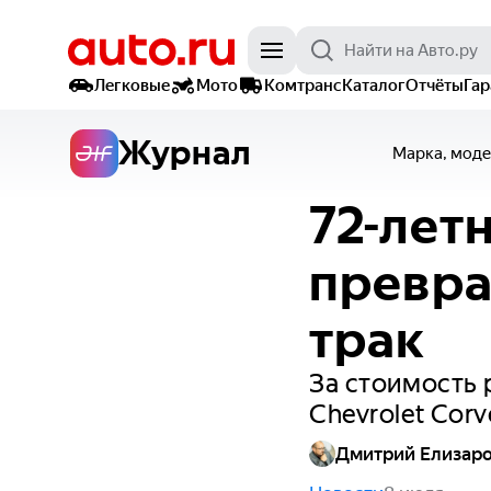
Легковые
Мото
Комтранс
Каталог
Отчёты
Га
Журнал
Марка, моде
72-лет
превра
трак
За стоимость
Chevrolet Corv
Дмитрий Елизар