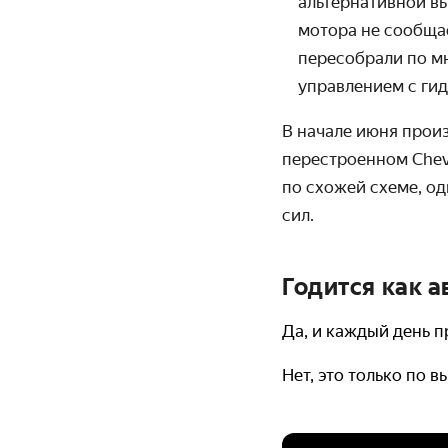
альтернативной вы
мотора не сообщае
пересобрали по м
управлением с ги
В начале июня произ
перестроенном Chevr
по схожей схеме, од
сил.
Годится как 
Да, и каждый день 
Нет, это только по 