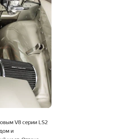
ровым V8 серии LS2
одом и