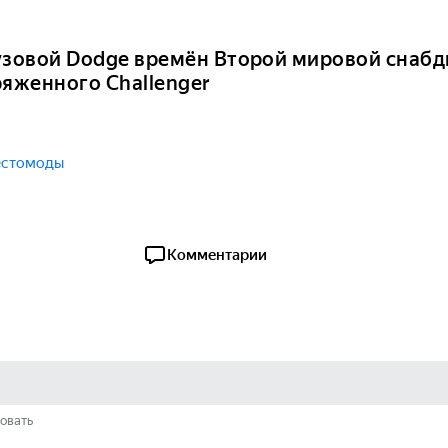
узовой Dodge времён Второй мировой снабд
ряженного Challenger
естомоды
Комментарии
овать