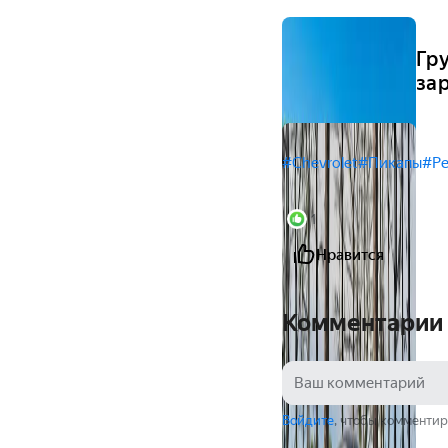
Гр
за
#Chevrolet
#Пикапы
#Р
1
Нравится
Комментарии
Войдите
, чтобы комментир