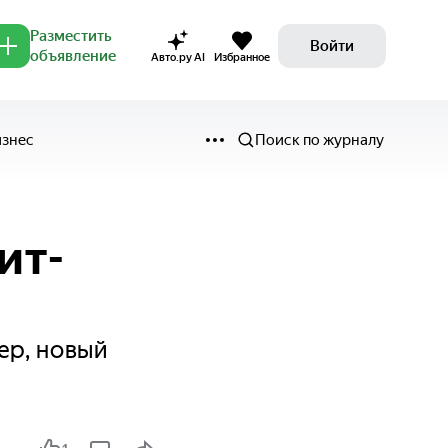
Разместить
Войти
объявление
Авто.ру AI
Избранное
изнес
Поиск по журналу
ит-
ер, новый