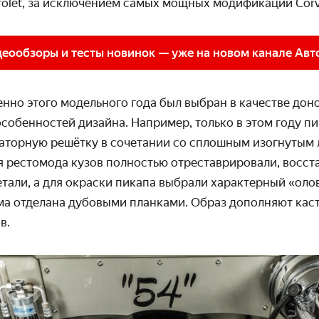
rolet, за исключением самых мощных модификаций Corv
еообзоры и тесты новинок — уже на новом канале Авт
енно этого модельного года был выбран в качестве доно
 особенностей дизайна. Например, только в этом году п
аторную решётку в сочетании со сплошным изогнутым 
я рестомода кузов полностью отреставрировали, восс
тали, а для окраски пикапа выбрали характерный «оло
ма отделана дубовыми планками. Образ дополняют ка
в.