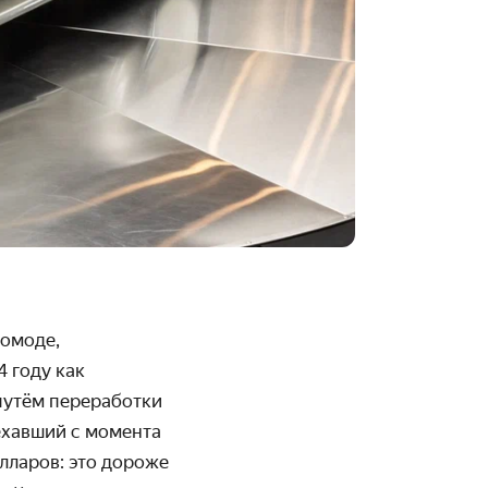
томоде,
4 году как
путём переработки
ехавший с момента
лларов: это дороже