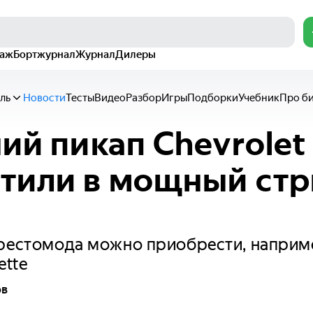
раж
Бортжурнал
Журнал
Дилеры
ль
Новости
Тесты
Видео
Разбор
Игры
Подборки
Учебник
Про б
ний пикап Chevrolet
тили в мощный стр
 рестомода можно приобрести, наприм
ette
ов