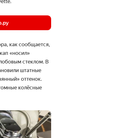
ette.
о.ру
ра, как сообщается,
икап «носил»
лобовым стеклом. В
тановили штатные
вянный» оттенок.
стомные колёсные