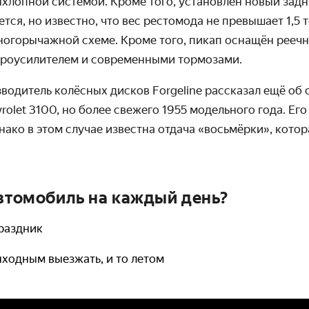
хлопной системой. Кроме того, установлен новый задн
тся, но известно, что вес рестомода не превышает 1,5 
ногорычажной схеме. Кроме того, пикап оснащён рееч
дроусилителем и современными тормозами.
водитель колёсных дисков Forgeline рассказал ещё об
olet 3100, но более свежего 1955 модельного года. Ег
нако в этом случае известна отдача «восьмёрки», кото
автомобиль на каждый день?
праздник
выходным выезжать, и то летом