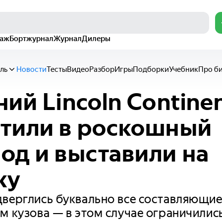
раж
Бортжурнал
Журнал
Дилеры
ль
Новости
Тесты
Видео
Разбор
Игры
Подборки
Учебник
Про б
ий Lincoln Continen
тили в роскошный
од и выставили на
жу
верглись буквально все составляющие
м кузова — в этом случае ограничилис