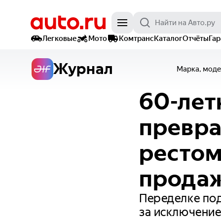
Легковые
Мото
Комтранс
Каталог
Отчёты
Га
Журнал
Марка, моде
60-летн
превра
рестом
прода
Переделке под
за исключение