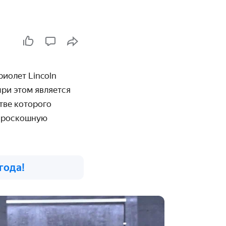
риолет Lincoln
при этом является
тве которого
а роскошную
года!