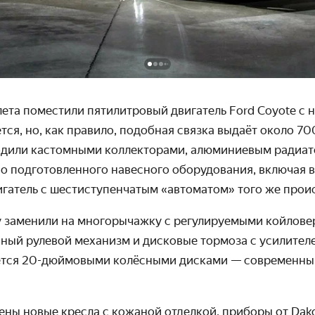
ета поместили пятилитровый двигатель Ford Coyote с 
тся, но, как правило, подобная связка выдаёт около 700
одили кастомными коллекторами, алюминиевым радиат
но подготовленного навесного оборудования, включая
вигатель с шестиступенчатым «автоматом» того же про
 заменили на многорычажку с регулируемыми койлове
ый рулевой механизм и дисковые тормоза с усилителем
ается 20-дюймовыми колёсными дисками — современным
ены новые кресла с кожаной отделкой, приборы от Dakot