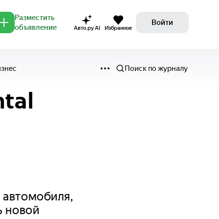
Разместить
Войти
объявление
Авто.ру AI
Избранное
изнес
Поиск по журналу
tal
 автомобиля,
ь новой