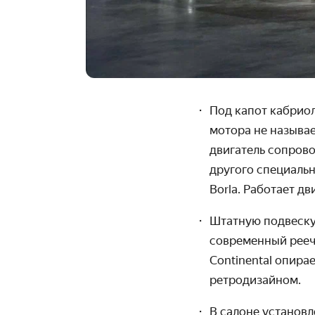
Под капот кабриол
мотора не называе
двигатель сопров
другого специаль
Borla. Работает д
Штатную подвеску
современный реечн
Continental опир
ретродизайном.
В салоне установл