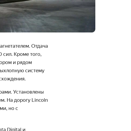
нагнетателем
. Отдача
 сил. Кроме того,
ором и рядом
 выхлопную систему
исхождения.
рами. Установлены
. На дорогу Lincoln
и, но с
a Digital и