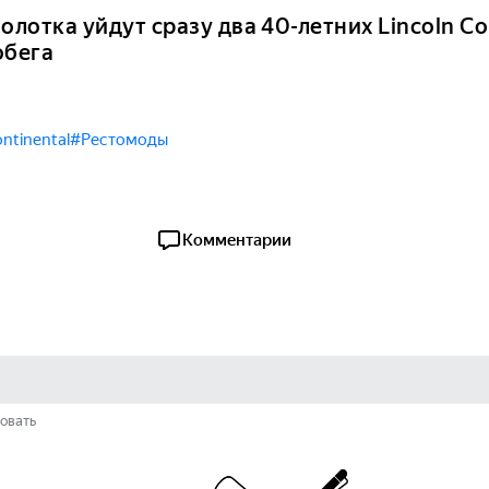
олотка уйдут сразу два 40-летних Lincoln Co
обега
ntinental
#Рестомоды
Комментарии
овать