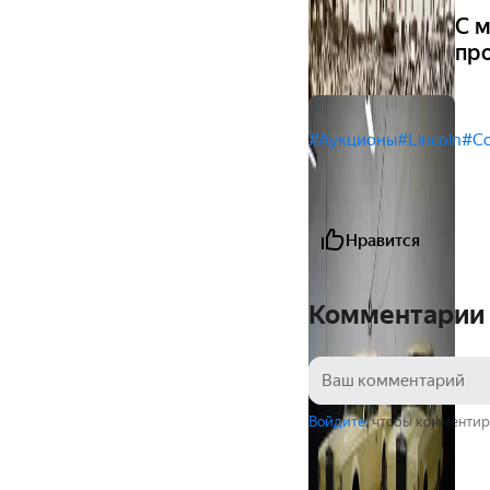
С м
пр
#Аукционы
#Lincoln
#Co
Нравится
Комментарии
Войдите
, чтобы комментир