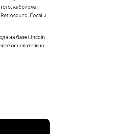
того, кабриолет
Retrosound, Focal и
да на базе Lincoln
олее основательно: