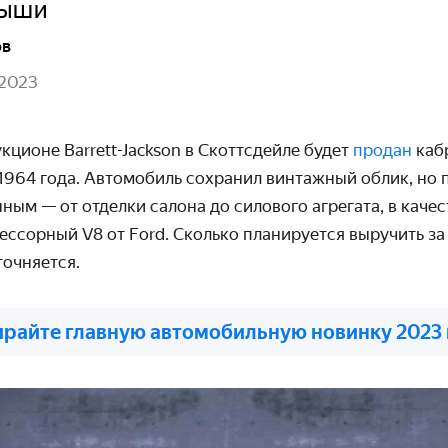
рыши
ов
 2023
укционе Barrett-Jackson в Скоттсдейле будет
продан
каб
 1964 года. Автомобиль сохранил винтажный облик, но 
ым — от отделки салона до силового агрегата, в качес
ессорный V8 от Ford. Сколько планируется выручить з
точняется.
райте главную автомобильную новинку 2023 