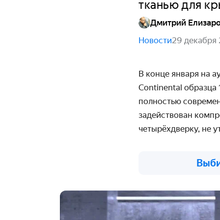
тканью для к
Дмитрий Елизар
Новости
29 декабря
В конце января на а
Continental образца
полностью современн
задействован компр
четырёхдверку, не у
Выби