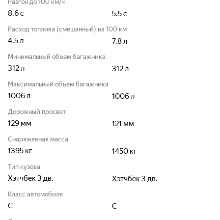
Разгон до 100 км/ч
8.6
с
5.5
с
Расход топлива (смешанный) на 100 км
4.5
л
7.8
л
Минимальный объем багажника
312
л
312
л
Максимальный объем багажника
1006
л
1006
л
Дорожный просвет
129
мм
121
мм
Снаряженная масса
1395
кг
1450
кг
Тип кузова
Хэтчбек 3 дв.
Хэтчбек 3 дв.
Класс автомобиля
C
C