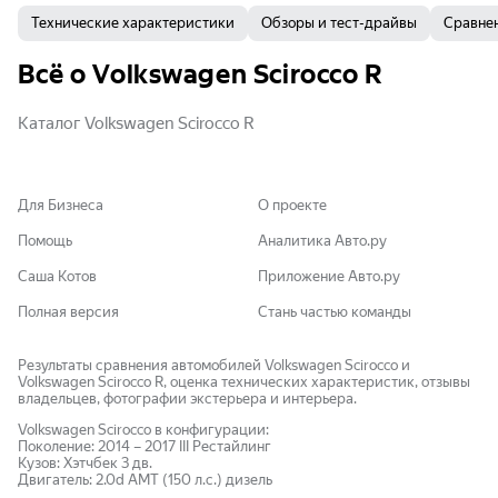
Технические характеристики
Обзоры и тест-драйвы
Сравне
Всё о Volkswagen Scirocco R
Каталог Volkswagen Scirocco R
Для Бизнеса
О проекте
Помощь
Аналитика Авто.ру
Саша Котов
Приложение Авто.ру
Полная версия
Стань частью команды
Результаты сравнения автомобилей Volkswagen Scirocco и
Volkswagen Scirocco R, оценка технических характеристик, отзывы
владельцев, фотографии экстерьера и интерьера.
Volkswagen
Scirocco
в конфигурации:
Поколение:
2014
–
2017
III Рестайлинг
Кузов:
Хэтчбек 3 дв.
Двигатель:
2.0d AMT (150 л.с.)
дизель