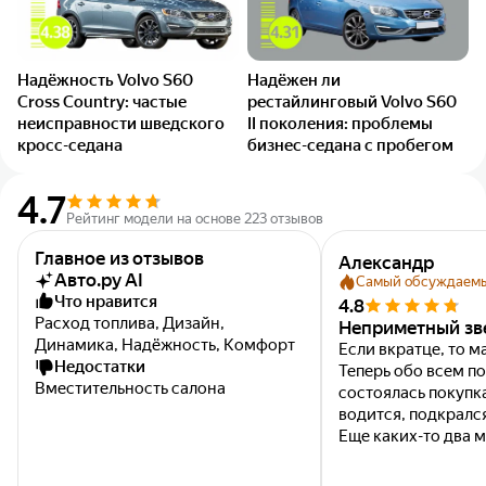
Надёжность Volvo S60
Надёжен ли
Cross Country: частые
рестайлинговый Volvo S60
неисправности шведского
II поколения: проблемы
кросс-седана
бизнес-седана с пробегом
4.7
Рейтинг модели на основе 223 отзывов
Главное из отзывов
Александр
Авто.ру AI
Самый обсуждаем
Что нравится
4.8
Расход топлива, Дизайн,
Неприметный зв
Динамика, Надёжность, Комфорт
Если вкратце, то м
Недостатки
Теперь обо всем по п
Вместительность салона
состоялась покупка
водится, подкралс
Еще каких-то два м
смене машины и не
теперь...