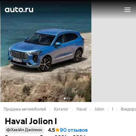
Продажа автомобилей
Каталог
Haval
Jolion
I
Внедоро
Haval Jolion I
4.5
90 отзывов
Хавэ́йл Джо́лион