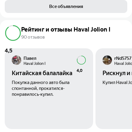
Все объявления
Рейтинг и отзывы Haval Jolion I
90 отзывов
4,5
Павел
rNd5757
Haval Jolion I
Haval Jolio
4,0
Китайская балалайка
Рискнул и
Покупка данного авто была
Купил Haval Jo
спонтанной, прокатился-
понравилось-купил.