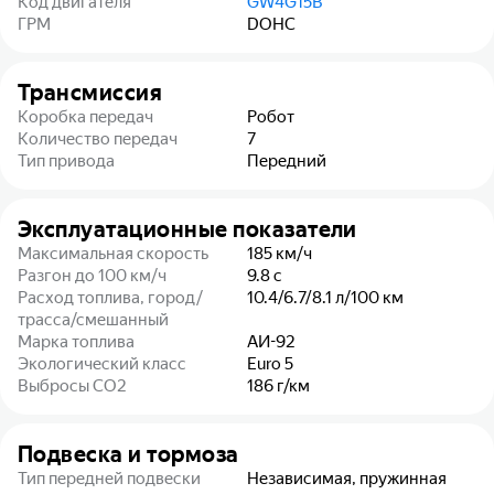
Код двигателя
GW4G15B
ГРМ
DOHC
Трансмиссия
Коробка передач
Робот
Количество передач
7
Тип привода
Передний
Эксплуатационные показатели
Максимальная скорость
185
км/ч
Разгон до 100 км/ч
9.8
с
Расход топлива, город/
10.4/6.7/8.1
л/100 км
трасса/смешанный
Марка топлива
АИ-92
Экологический класс
Euro 5
Выбросы CO2
186
г/км
Подвеска и тормоза
Тип передней подвески
Независимая, пружинная