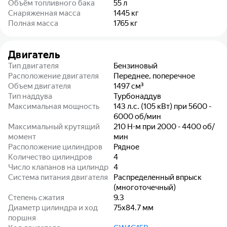
Объём топливного бака
55
л
Снаряженная масса
1445
кг
Полная масса
1765
кг
Двигатель
Тип двигателя
Бензиновый
Расположение двигателя
Переднее, поперечное
Объем двигателя
1497
см³
Тип наддува
Турбонаддув
Максимальная мощность
143 л.с. (105 кВт) при 5600 -
6000 об/мин
Максимальный крутящий
210 Н⋅м при 2000 - 4400 об/
момент
мин
Расположение цилиндров
Рядное
Количество цилиндров
4
Число клапанов на цилиндр
4
Система питания двигателя
Распределенный впрыск
(многоточечный)
Степень сжатия
9.3
Диаметр цилиндра и ход
75x84.7
мм
поршня