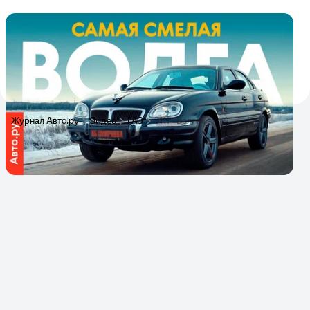
Волга из другой жизни: тест и история
ГАЗ-3111
История самого смелого проекта Горьковского
автозавода
5
6
22 февраля 2019
Журнал Авто.ру
Видео
ГАЗ
3111 «Волга»