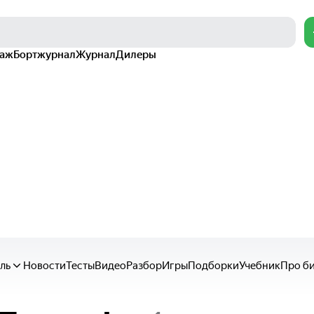
раж
Бортжурнал
Журнал
Дилеры
ль
Новости
Тесты
Видео
Разбор
Игры
Подборки
Учебник
Про б