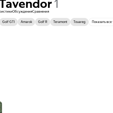
Tavendor
ристики
Обсуждения
Сравнения
Golf GTI
Amarok
Golf R
Teramont
Touareg
Показать все