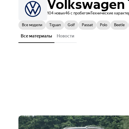
Volkswagen
104 новых
46 с пробегом
Технические характе
Все модели
Tiguan
Golf
Passat
Polo
Beetle
Все материалы
Новости
На Авто.ру в продаже появился
купеобразный кроссовер Volkswagen