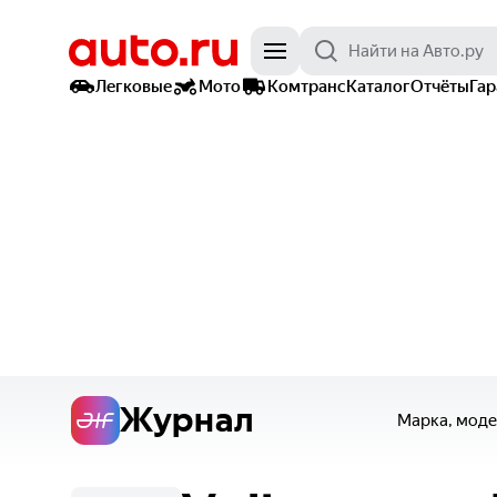
Легковые
Мото
Комтранс
Каталог
Отчёты
Га
Журнал
Марка, моде