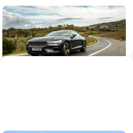
Гибриды Polestar 1 могут загореться из-за
перегрева батареи
Потенциальную неисправность обнаружили у 66
автомобилей, которые оснастили бракованными
аккумуляторами. При этом запчасти для ремонта Polestar
подготовит только к следующему лету
21 декабря 2022
Новости