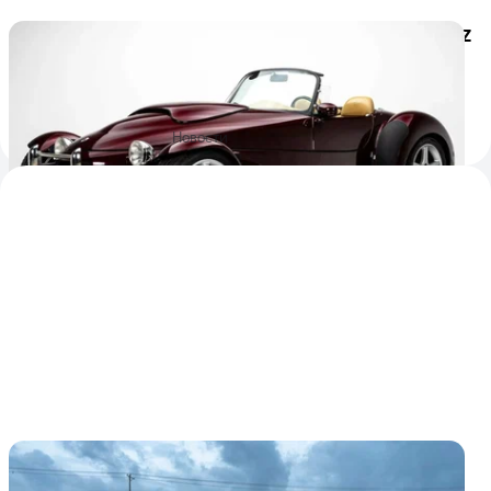
С молотка уйдёт редчайший спорткар Panoz
с мотором от Ford Mustang
Это одна из первых американских машин, сделанная из
алюминия
3
7
15 апреля 2025
Новости
Очень редкий родстер марки Panoz уйдёт с
молотка