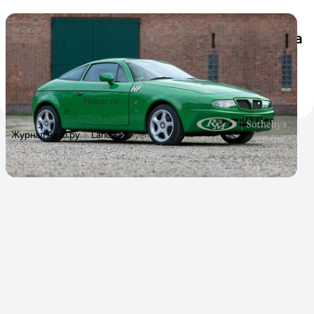
Очень странное купе с небольшим
пробегом от Lancia и Zagato уйдёт с молотка
На аукционе RM Sotheby's будет выставлено на продажу
купе Lancia Hyena Zagato 1994 года. Это 15-й по счёту
выпущенный в свет экземпляр из всего 24 существующих
14 декабря 2020
Новости
Журнал Авто.ру
Lancia
Hyena