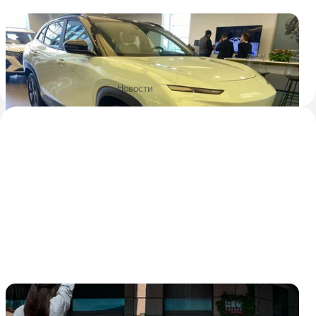
Chery показала первый из пяти батарейных
кроссоверов для России — eQ7
В Москве уже показали первую модель нового суббренда
— электрический вседорожник eQ7
1
1
28 февраля 2024
Новости
Марка Chery показала электрокары eQ1 и
eQ7 российским дилерам