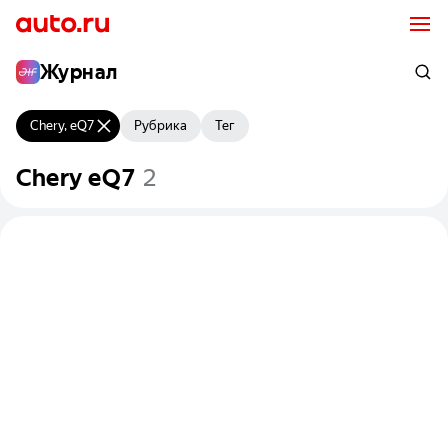
Журнал
Chery, eQ7
Рубрика
Тег
Chery
eQ7