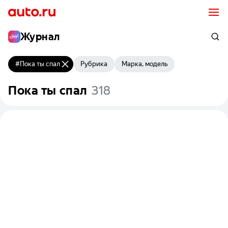
Журнал
#Пока ты спал
Рубрика
Марка, модель
Пока
ты
спал