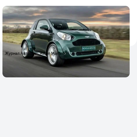
Единственный в мире крохотный Aston
Martin с V8 выставили на продажу
Автомобильчик длиной менее 3 метров укомплектован
430-сильным V8
7
4
28 февраля 2025
Новости
Журнал Авто.ру
Aston Martin
Cygnet