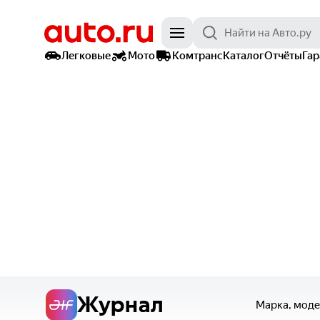
Легковые
Мото
Комтранс
Каталог
Отчёты
Га
Журнал
Марка, моде