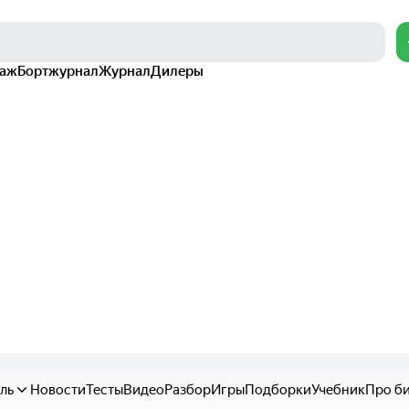
раж
Бортжурнал
Журнал
Дилеры
ль
Новости
Тесты
Видео
Разбор
Игры
Подборки
Учебник
Про б