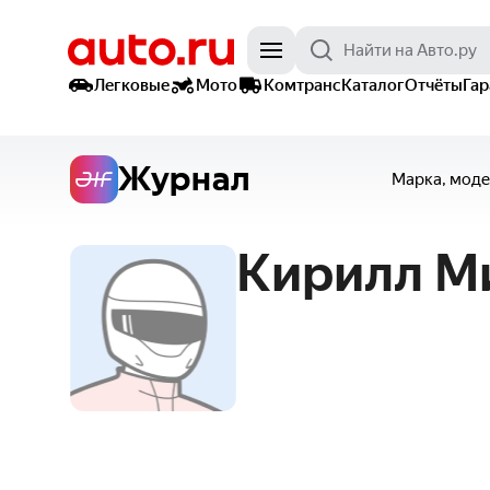
Легковые
Мото
Комтранс
Каталог
Отчёты
Га
Журнал
Марка, моде
Кирилл
М