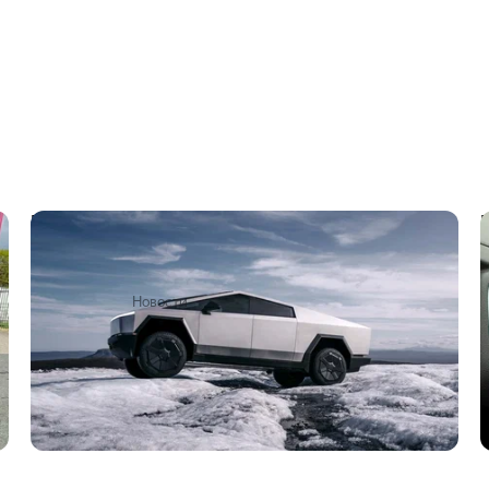
Представлен серийный пикап Tesla
Cybertruck: 845 сил, 547 км автономности
и цена от 61 тысячи долларов
2
1 декабря 2023
Новости