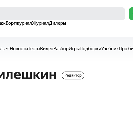
раж
Бортжурнал
Журнал
Дилеры
ль
Новости
Тесты
Видео
Разбор
Игры
Подборки
Учебник
Про б
илешкин