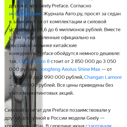
дороже, чем Geely
Preface
. Согласно
исследованию
Журнала Авто.ру, просят за седан
в зависимости от комплектации и силовой
установки от 4,6 до 6 миллионов рублей. Вместе
с тем представленные официально на
российском рынке китайские
конкуренты
Preface
обойдутся немного дешевле:
так,
Chery Arrizo 8
стоит от 2 850 000 до 3 050
000 рублей,
Dongfeng Aeolus Shine Max
—
от
2 199 000 до 2 990 000 рублей,
Changan Lamore
—
2 589 900 рублей. Все цены приведены без
учёта маркетинговых акций.
Силовой агрегат для Preface позаимствовали у
другой доступной в России модели Geely —
кроссовера Atlas. В середине июня
стартовали