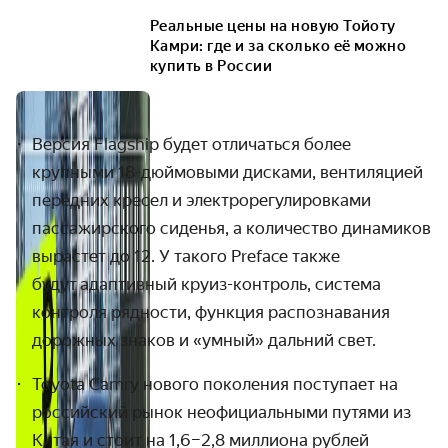
Реальные цены на новую Тойоту
Камри: где и за сколько её можно
купить в России
Версия Flagship будет отличаться более
крупными 18-дюймовыми дисками, вентиляцией
передних кресел и электрорегулировками
пассажирского сиденья, а количество динамиков
вырастет до 12. У такого Preface также
будут
адаптивный круиз-контроль, система
контроля рядности, функция распознавания
дорожных знаков и «умный» дальний свет.
Toyota Camry нового поколения поступает на
российский рынок неофициальными путями из
Китая и стоит на 1,6–2,8 миллиона рублей