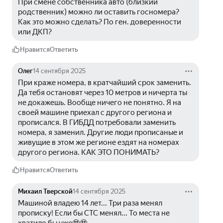
При смене собственника авто (близкий 
родственник) можно ли оставить госномера? 
Как это можно сделать? По ген. доверенности 
или ДКП?
Нравится
Ответить
Олег
14 сентября 2025
При краже номера, в кратчайший срок заменить. 
Да тебя остановят через 10 метров и ничерта ты 
не докажешь. Вообще ничего не понятно. Я на 
своей машине приехал с другого региона и 
прописался. В ГИБДД потребовали заменить 
номера, я заменил. Другие люди прописаные и 
живущие в этом же регионе ездят на номерах 
другого региона. КАК ЭТО ПОНИМАТЬ?
Нравится
Ответить
Михаил Тверской
14 сентября 2025
Машиной владею 14 лет... Три раза менял 
прописку! Если бы СТС менял... То места не 