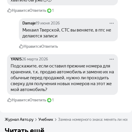
хватило бы уже🥹🥹
Нравится
Ответить
1
Damaje
19 июня 2026
Михаил Тверской, СТС вы веняете, в птс не 
делаются записи
Нравится
Ответить
YANIS
26 марта 2026
Подскажите, если оставил прежние номера для 
хранения, т.к. продаю автомобиль и заменю их на 
обычные перед продажей, нужно ли проходить 
сверку для получения новых номеров на этот же 
мой автомобиль?
Нравится
Ответить
1
Журнал Авто.ру
Учебник
Замена номерного знака: менять ли ном
Читать ещё