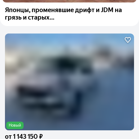
Японцы, променявшие дрифт и JDM на
грязь и старых...
Новый
от
1 143 150 ₽