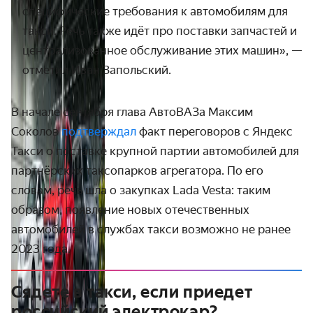
специфические требования к автомобилям для
такси. Речь также идёт про поставки запчастей и
централизованное обслуживание этих машин», —
отметил Иван Запольский.
В начале сентября глава АвтоВАЗа Максим
Соколов
подтверждал
факт переговоров с Яндекс
Такси о поставке крупной партии автомобилей для
партнёрских таксопарков агрегатора. По его
словам, речь шла о закупках Lada Vesta: таким
образом, появление новых отечественных
автомобилей в службах такси возможно не ранее
2023 года.
Сядете в такси, если приедет
российский электрокар?