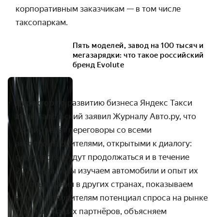
корпоративным заказчикам — в том числе
таксопаркам.
Пять моделей, завод на 100 тысяч и
мегазарядки: что такое российский
бренд Evolute
Директор по развитию бизнеса Яндекс Такси
Иван Запольский заявил Журналу Авто.ру, что
сервис ведёт переговоры со всеми
автопроизводителями, открытыми к диалогу:
переговоры будут продолжаться и в течение
2023 года. «Мы изучаем автомобили и опыт их
использования в других странах, показываем
автопроизводителям потенциал спроса на рынке
такси и у наших партнёров, объясняем