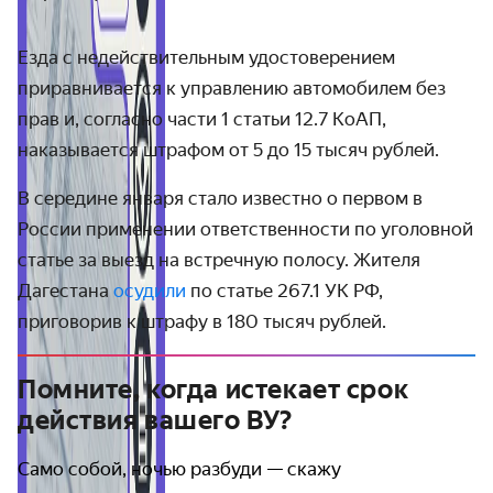
Езда с
недействительным удостоверением
приравнивается к управлению автомобилем без
прав и, согласно части 1 статьи 12.7 КоАП,
наказывается штрафом от 5 до 15 тысяч рублей.
В середине января стало известно о первом в
России применении ответственности по уголовной
статье за выезд на встречную полосу. Жителя
Дагестана
осудили
по статье 267.1 УК РФ,
приговорив к штрафу в 180 тысяч рублей.
Помните, когда истекает срок
действия вашего ВУ?
Само собой, ночью разбуди — скажу