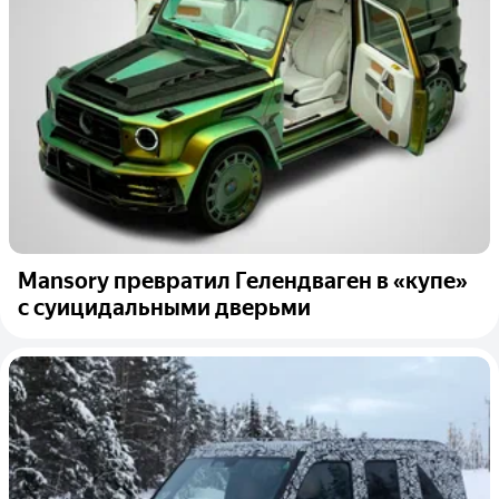
Mansory превратил Гелендваген в «купе»
с суицидальными дверьми