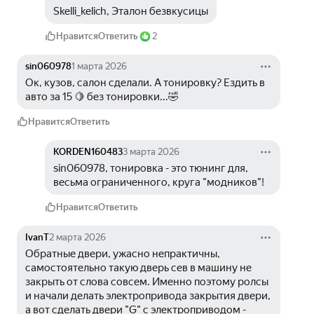
Skelli_kelich, Эталон безвкусицы
Нравится
Ответить
2
sin060978
1 марта 2026
Ок, кузов, салон сделали. А тонировку? Ездить в 
авто за 15 🍋 без тонировки...🤣
Нравится
Ответить
KORDEN160483
3 марта 2026
sin060978, тонировка - это тюнинг для, 
весьма ограниченного, круга "модников"!
Нравится
Ответить
IvanT
2 марта 2026
Обратные двери, ужасно непрактичны, 
самостоятельно такую дверь сев в машину не 
закрыть от слова совсем. Именно поэтому ролсы 
и начали делать электропривода закрытия двери, 
а вот сделать двери "G" с электроприводом - 