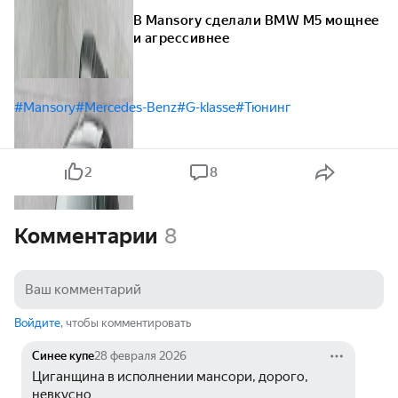
В Mansory сделали BMW M5 мощнее
и агрессивнее
#Mansory
#Mercedes-Benz
#G-klasse
#Тюнинг
2
8
Комментарии
8
Войдите
, чтобы комментировать
Синее купе
28 февраля 2026
Циганщина в исполнении мансори, дорого, 
невкусно