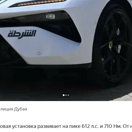
полиция Дубая
вая установка развивает на пике 612 л.с. и 710 Нм. От 