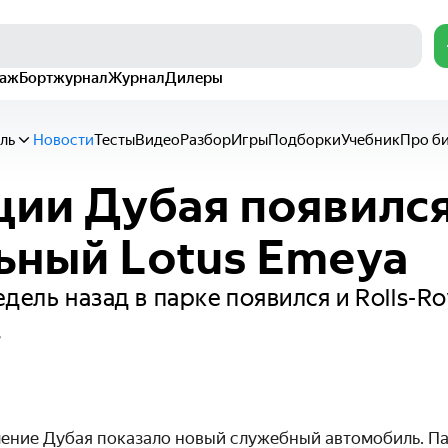
раж
Бортжурнал
Журнал
Дилеры
ль
Новости
Тесты
Видео
Разбор
Игры
Подборки
Учебник
Про б
ции Дубая появилс
ьный Lotus Emeya
дель назад в парке появился и Rolls-Ro
в
ение Дубая показало новый служебный автомобиль. П