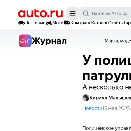
Легковые
Мото
Комтранс
Каталог
Отчёты
Га
Журнал
Марка, моде
У поли
патрул
А несколько не
Кирилл Малыше
Новости
15 мая 2025
Полицейское управл