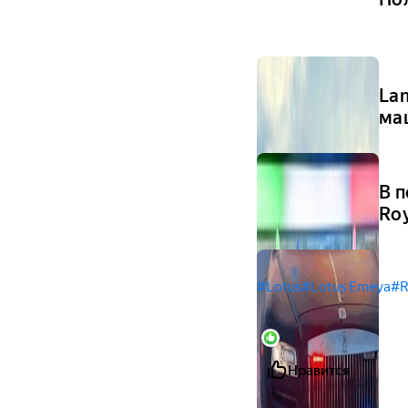
La
ма
В 
Ro
#Lotus
#Lotus Emeya
#R
1
Нравится