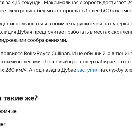
я за 4,15 секунды. Максимальная скорость достигает 24
рее электролифтбек может проехать более 600 километ
удет использоваться в поимке нарушителей на суперкар
лиция Дубая предпочитает работать в местах скоплени
имиджевыми соображениями.
е появился
Rolls
-
Royce
Cullinan
. И не обычный, а в тюнин
ртными колёсами. Люксовый кроссовер набирает сотню 
х 280 км/ч. А год назад в Дубае
заступил
на службу эл
 такие же?
кромные
нег