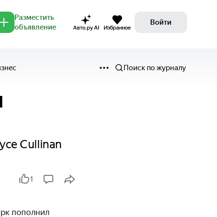
Разместить
Войти
объявление
Авто.ру AI
Избранное
изнес
Поиск по журналу
я
yce Cullinan
1
арк пополнил