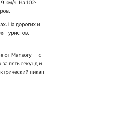
9 км/ч. На 102-
ров.
ах. На дорогих и
я туристов,
ге от
Mansory
— с
за пять секунд и
ектрический пикап