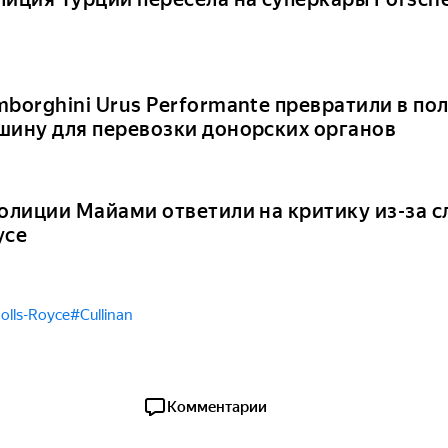
mborghini Urus Performante превратили в п
шину для перевозки донорских органов
полиции Майами ответили на критику из-за с
yce
olls-Royce
#Cullinan
Комментарии