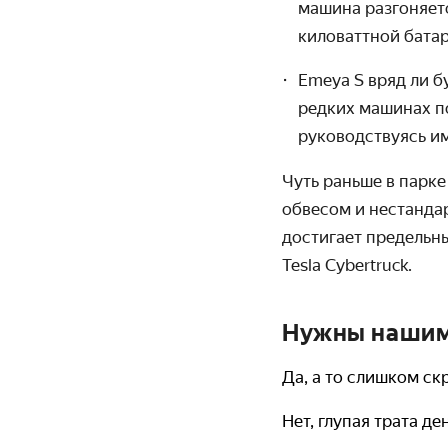
машина разгоняетс
киловаттной бата
Emeya
S
вряд ли б
редких машинах по
руководствуясь 
Чуть раньше в парк
обвесом и нестанда
достигает предельны
Tesla
Cybertruck
.
Нужны нашим
Да, а то слишком с
Нет, глупая трата де