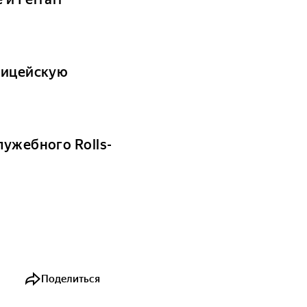
олицейскую
лужебного Rolls-
Поделиться